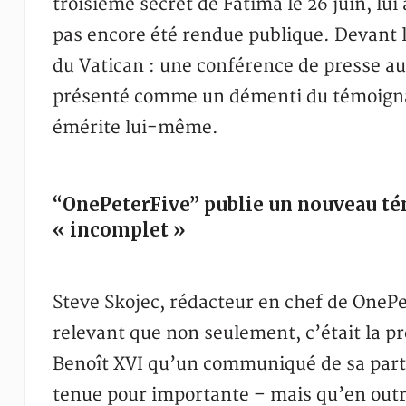
troisième secret de Fatima le 26 juin, lui
pas encore été rendue publique. Devant le 
du Vatican : une conférence de presse a
présenté comme un démenti du témoigna
émérite lui-même.
“OnePeterFive” publie un nouveau tém
« incomplet »
Steve Skojec, rédacteur en chef de One
relevant que non seulement, c’était la p
Benoît XVI qu’un communiqué de sa part é
tenue pour importante – mais qu’en outre,