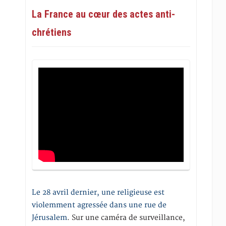
La France au cœur des actes anti-
chrétiens
Le 28 avril dernier, une religieuse est
violemment agressée dans une rue de
Jérusalem
. Sur une caméra de surveillance,