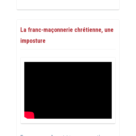
La franc-maçonnerie chrétienne, une
imposture