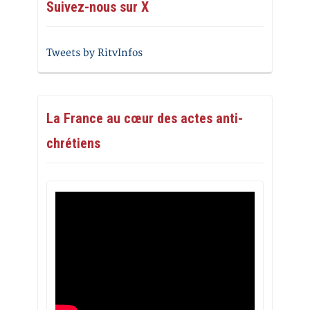
Suivez-nous sur X
Tweets by RitvInfos
La France au cœur des actes anti-
chrétiens