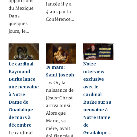
apparitions
lancée il y a
du Mexique
4 ans par la
Dans
Conférence…
quelques
jours, le…
Le cardinal
Notre
19 mars :
Raymond
interview
Saint Joseph
Burke lance
exclusive
« Or, la
une neuvaine
avec le
naissance de
à Notre
cardinal
Jésus-Christ
Dame de
Burke sur sa
arriva ainsi.
Guadalupe
neuvaine à
Alors que
de mars à
Notre Dame
Marie, sa
décembre
de
mère, avait
Guadalupe…
Le cardinal
été fiancée à