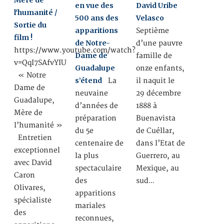
en vue des
David Uribe
l'humanité /
500 ans des
Velasco
Sortie du
apparitions
Septième
film !
de Notre-
d’une pauvre
https://www.youtube.com/watch?
Dame de
famille de
v=QqI7SAfvYIU
Guadalupe
onze enfants,
« Notre
s’étend
La
il naquit le
Dame de
neuvaine
29 décembre
Guadalupe,
d’années de
1888 à
Mère de
préparation
Buenavista
l’humanité »
du 5e
de Cuéllar,
Entretien
centenaire de
dans l’Etat de
exceptionnel
la plus
Guerrero, au
avec David
spectaculaire
Mexique, au
Caron
des
sud…
Olivares,
apparitions
spécialiste
mariales
des
reconnues,