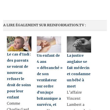
A LIRE ÉGALEMENT SUR REINFORMATION.TV :
Le cas d’Indi :
Un enfant de
La justice
des parents
4 ans
anglaise se
se voient de
« débranché »
fait médecin
nouveau
de son
et condamne
refuser le
ventilateur
un bébé à
droit de soins
sur ordre
mort
pour leur
d’un juge
L’affaire
enfant
britannique a
Vincent
Comme
survécu, et
Lambert a
Charlie Gard,