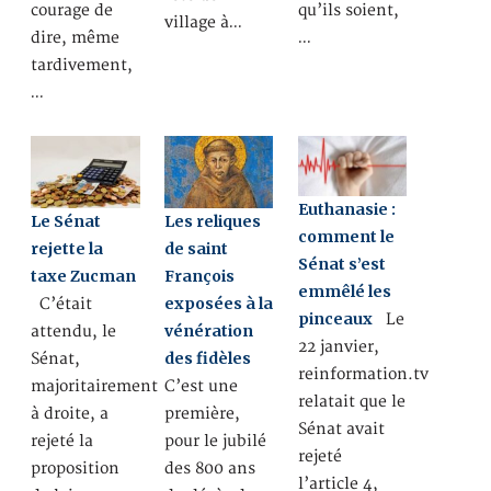
courage de
qu’ils soient,
village à…
dire, même
…
tardivement,
…
Euthanasie :
Le Sénat
Les reliques
comment le
rejette la
de saint
Sénat s’est
taxe Zucman
François
emmêlé les
exposées à la
C’était
pinceaux
Le
vénération
attendu, le
22 janvier,
des fidèles
Sénat,
reinformation.tv
majoritairement
C’est une
relatait que le
à droite, a
première,
Sénat avait
rejeté la
pour le jubilé
rejeté
proposition
des 800 ans
l’article 4,