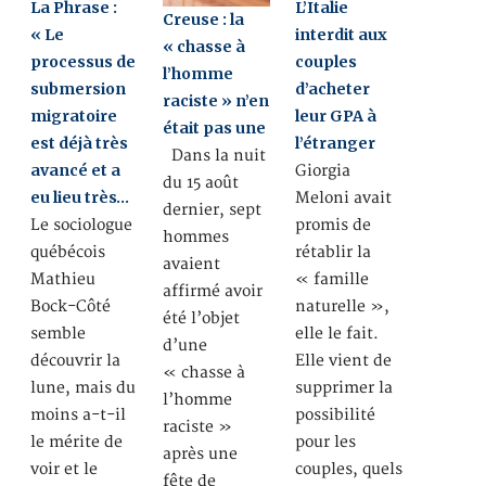
La Phrase :
L’Italie
Creuse : la
« Le
interdit aux
« chasse à
processus de
couples
l’homme
submersion
d’acheter
raciste » n’en
migratoire
leur GPA à
était pas une
est déjà très
l’étranger
Dans la nuit
avancé et a
Giorgia
du 15 août
eu lieu très…
Meloni avait
dernier, sept
Le sociologue
promis de
hommes
québécois
rétablir la
avaient
Mathieu
« famille
affirmé avoir
Bock-Côté
naturelle »,
été l’objet
semble
elle le fait.
d’une
découvrir la
Elle vient de
« chasse à
lune, mais du
supprimer la
l’homme
moins a-t-il
possibilité
raciste »
le mérite de
pour les
après une
voir et le
couples, quels
fête de