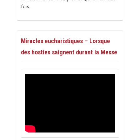
fois.
Miracles eucharistiques – Lorsque
des hosties saignent durant la Messe