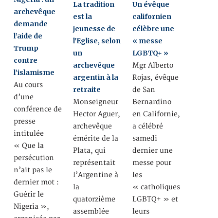
La tradition
Un évêque
archevêque
est la
californien
demande
jeunesse de
célèbre une
l’aide de
l'Eglise, selon
« messe
Trump
un
LGBTQ+ »
contre
archevêque
Mgr Alberto
l’islamisme
argentin à la
Rojas, évêque
Au cours
retraite
de San
d’une
Monseigneur
Bernardino
conférence de
Hector Aguer,
en Californie,
presse
archevêque
a célébré
intitulée
émérite de la
samedi
« Que la
Plata, qui
dernier une
persécution
représentait
messe pour
n’ait pas le
l’Argentine à
les
dernier mot :
la
« catholiques
Guérir le
quatorzième
LGBTQ+ » et
Nigeria »,
assemblée
leurs