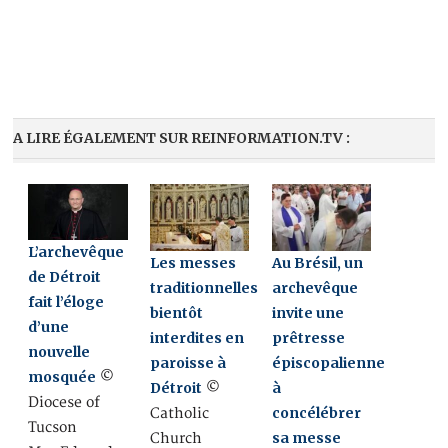
A LIRE ÉGALEMENT SUR REINFORMATION.TV :
L’archevêque
Les messes
Au Brésil, un
de Détroit
traditionnelles
archevêque
fait l’éloge
bientôt
invite une
d’une
interdites en
prêtresse
nouvelle
paroisse à
épiscopalienne
mosquée
©
Détroit
à
©
Diocese of
concélébrer
Catholic
Tucson
sa messe
Church