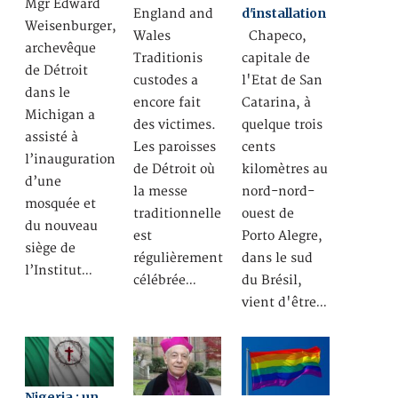
Mgr Edward
d'installation
England and
Weisenburger,
Wales
Chapeco,
archevêque
Traditionis
capitale de
de Détroit
custodes a
l'Etat de San
dans le
encore fait
Catarina, à
Michigan a
des victimes.
quelque trois
assisté à
Les paroisses
cents
l’inauguration
de Détroit où
kilomètres au
d’une
la messe
nord-nord-
mosquée et
traditionnelle
ouest de
du nouveau
est
Porto Alegre,
siège de
régulièrement
dans le sud
l’Institut…
célébrée…
du Brésil,
vient d'être…
Nigeria : un