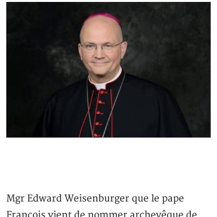
Mgr Edward Weisenburger que le pape
François vient de nommer archevêque de