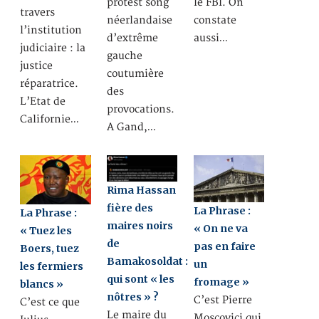
protest song
le FBI. On
travers
néerlandaise
constate
l’institution
d’extrême
aussi…
judiciaire : la
gauche
justice
coutumière
réparatrice.
des
L’Etat de
provocations.
Californie…
A Gand,…
Rima Hassan
fière des
La Phrase :
La Phrase :
maires noirs
« On ne va
« Tuez les
de
pas en faire
Boers, tuez
Bamakosoldat :
un
les fermiers
qui sont « les
fromage »
blancs »
nôtres » ?
C’est Pierre
C’est ce que
Le maire du
Moscovici qui