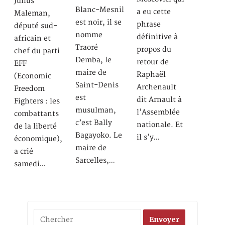
Julius
Blanc-Mesnil
a eu cette
Maleman,
est noir, il se
phrase
député sud-
nomme
définitive à
africain et
Traoré
propos du
chef du parti
Demba, le
retour de
EFF
maire de
Raphaël
(Economic
Saint-Denis
Archenault
Freedom
est
dit Arnault à
Fighters : les
musulman,
l’Assemblée
combattants
c’est Bally
nationale. Et
de la liberté
Bagayoko. Le
il s’y…
économique),
maire de
a crié
Sarcelles,…
samedi…