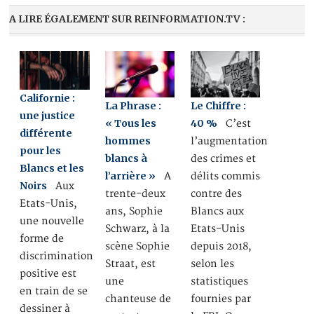
A LIRE ÉGALEMENT SUR REINFORMATION.TV :
Californie :
La Phrase :
Le Chiffre :
une justice
« Tous les
40 %
C’est
différente
hommes
l’augmentation
pour les
blancs à
des crimes et
Blancs et les
l’arrière »
A
délits commis
Noirs
Aux
trente-deux
contre des
Etats-Unis,
ans, Sophie
Blancs aux
une nouvelle
Schwarz, à la
Etats-Unis
forme de
scène Sophie
depuis 2018,
discrimination
Straat, est
selon les
positive est
une
statistiques
en train de se
chanteuse de
fournies par
dessiner à