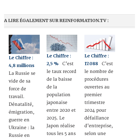
A LIRE ÉGALEMENT SUR REINFORMATION.TV :
Le Chiffre :
Le Chiffre :
Le Chiffre :
2,5 %
17.088
C’est
C’est
4,8 millions
le taux record
le nombre de
La Russie se
de la baisse
procédures
vide de sa
de la
ouvertes au
force de
population
premier
travail.
japonaise
trimestre
Dénatalité,
entre 2020 et
2024 pour
émigration,
2025. Le
défaillance
guerre en
Japon réalise
d’entreprise,
Ukraine : la
tous les 5 ans
selon une
Russie en