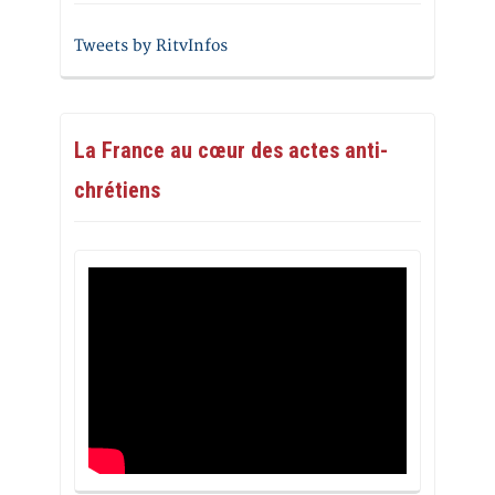
Tweets by RitvInfos
La France au cœur des actes anti-
chrétiens