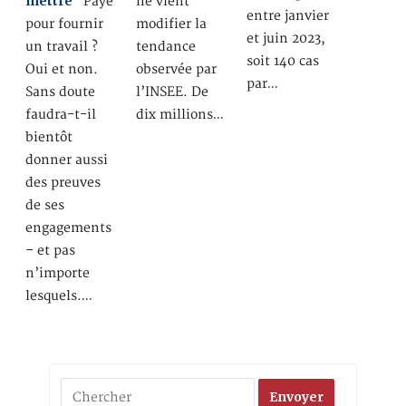
mettre
Payé
ne vient
entre janvier
pour fournir
modifier la
et juin 2023,
un travail ?
tendance
soit 140 cas
Oui et non.
observée par
par…
Sans doute
l’INSEE. De
faudra-t-il
dix millions…
bientôt
donner aussi
des preuves
de ses
engagements
– et pas
n’importe
lesquels.…