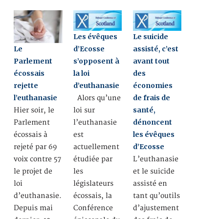
Les évêques
Le suicide
Le
d’Ecosse
assisté, c’est
Parlement
s’opposent à
avant tout
écossais
la loi
des
rejette
d’euthanasie
économies
l’euthanasie
de frais de
Alors qu’une
santé,
Hier soir, le
loi sur
dénoncent
Parlement
l’euthanasie
les évêques
écossais à
est
d’Ecosse
rejeté par 69
actuellement
voix contre 57
étudiée par
L’euthanasie
le projet de
les
et le suicide
loi
législateurs
assisté en
d’euthanasie.
écossais, la
tant qu’outils
Depuis mai
Conférence
d’ajustement