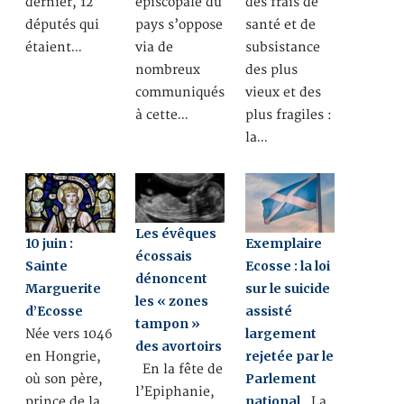
dernier, 12
épiscopale du
des frais de
députés qui
pays s’oppose
santé et de
étaient…
via de
subsistance
nombreux
des plus
communiqués
vieux et des
à cette…
plus fragiles :
la…
Les évêques
10 juin :
Exemplaire
écossais
Sainte
Ecosse : la loi
dénoncent
Marguerite
sur le suicide
les « zones
d’Ecosse
assisté
tampon »
largement
Née vers 1046
des avortoirs
rejetée par le
en Hongrie,
En la fête de
Parlement
où son père,
l’Epiphanie,
national
prince de la
La