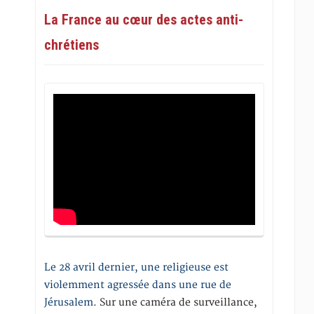
La France au cœur des actes anti-
chrétiens
Le 28 avril dernier, une religieuse est
violemment agressée dans une rue de
Jérusalem
. Sur une caméra de surveillance,