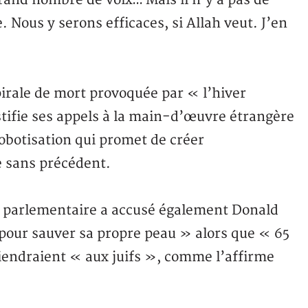
and nombre de voix… Mais il n’y a pas de
Nous y serons efficaces, si Allah veut. J’en
pirale de mort provoquée par « l’hiver
tifie ses appels à la main-d’œuvre étrangère
robotisation qui promet de créer
e sans précédent.
e parlementaire a accusé également Donald
s pour sauver sa propre peau » alors que « 65
iendraient « aux juifs », comme l’affirme