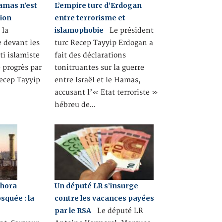
Hamas n’est
L’empire turc d’Erdogan
ion
entre terrorisme et
islamophobie
 la
Le président
e devant les
turc Recep Tayyip Erdogan a
ti islamiste
fait des déclarations
e progrès par
tonitruantes sur la guerre
Recep Tayyip
entre Israël et le Hamas,
accusant l’« Etat terroriste »
hébreu de…
Chora
Un député LR s’insurge
quée : la
contre les vacances payées
par le RSA
Le député LR