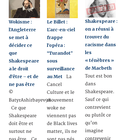
Shakespeare :
Wokisme :
Le Billet :
on a réussi à
l’Angleterre
L’arc-en-ciel
trouver du
se met à
frappe
racisme dans
décider ce
l’opéra :
les
que
“Turandot”
« ténèbres »
Shakespeare
sous
de Macbeth
a le droit
surveillance
Tout est bon
d’être – et de
au Met
La
dans
ne pas être
Cancel
Shakespeare.
©
Culture et le
Sauf ce qui
BatyrAshirbayev98
mouvement
contrevient
Ce que
woke ne
ou plutôt ce
Shakespeare
viennent pas
qu’on
doit être et
de Black lives
imagine
surtout ne
matter, ils ne
contrevenir
pas être… Ce
sont pas nés