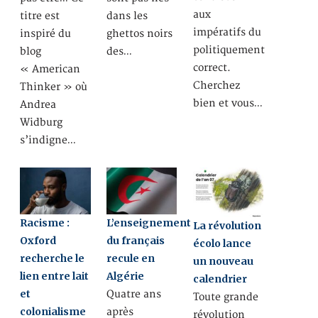
aux
titre est
dans les
impératifs du
inspiré du
ghettos noirs
politiquement
blog
des…
correct.
« American
Cherchez
Thinker » où
bien et vous…
Andrea
Widburg
s’indigne…
Racisme :
L’enseignement
La révolution
Oxford
du français
écolo lance
recherche le
recule en
un nouveau
lien entre lait
Algérie
calendrier
et
Quatre ans
Toute grande
colonialisme
après
révolution