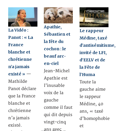
Apathie,
La Vidéo :
Le rappeur
Sébastien et
Panot : « La
Médine, taxé
la fête du
France
d’antisémitisme,
cochon : le
blanche et
invité de LFI,
beauf arc-
chrétienne
d’EELV et de
en-ciel
n’a jamais
la Fête de
Jean-Michel
existé »
—
l’Huma
Apathie est
Mathilde
Toute la
l’inusable
Panot déclare
gauche aime
voix de la
que la France
le rappeur
gauche
blanche et
Médine, 40
comme il faut
chrétienne
ans, « taxé
qui dit depuis
n’a jamais
d’homophobie
vingt-cinq
existé.
et
ans avec