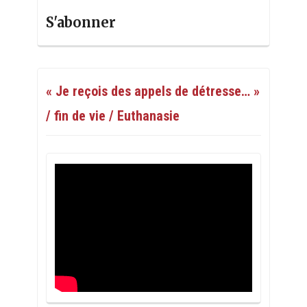
S'abonner
« Je reçois des appels de détresse… »
/ fin de vie / Euthanasie