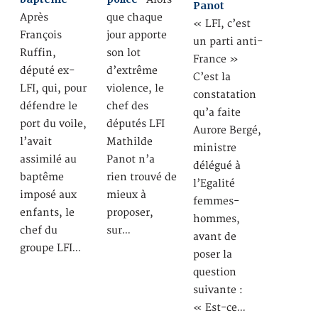
Panot
Après
que chaque
« LFI, c’est
François
jour apporte
un parti anti-
Ruffin,
son lot
France »
député ex-
d’extrême
C’est la
LFI, qui, pour
violence, le
constatation
défendre le
chef des
qu’a faite
port du voile,
députés LFI
Aurore Bergé,
l’avait
Mathilde
ministre
assimilé au
Panot n’a
délégué à
baptême
rien trouvé de
l’Egalité
imposé aux
mieux à
femmes-
enfants, le
proposer,
hommes,
chef du
sur…
avant de
groupe LFI…
poser la
question
suivante :
« Est-ce…