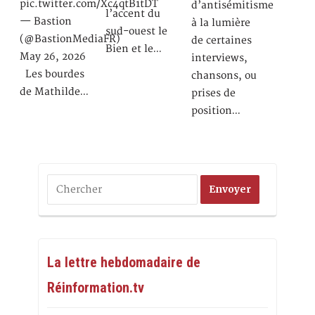
pic.twitter.com/Xc4qtB1tDT
d’antisémitisme
l’accent du
— Bastion
à la lumière
sud-ouest le
(@BastionMediaFR)
de certaines
Bien et le…
May 26, 2026
interviews,
Les bourdes
chansons, ou
de Mathilde…
prises de
position…
La lettre hebdomadaire de
Réinformation.tv