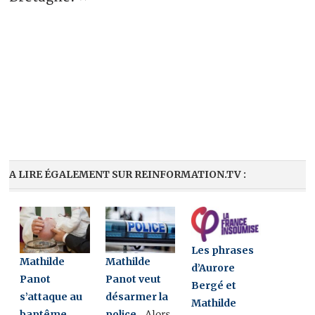
A LIRE ÉGALEMENT SUR REINFORMATION.TV :
Les phrases
Mathilde
Mathilde
d’Aurore
Panot
Panot veut
Bergé et
s’attaque au
désarmer la
Mathilde
baptême
police
Alors