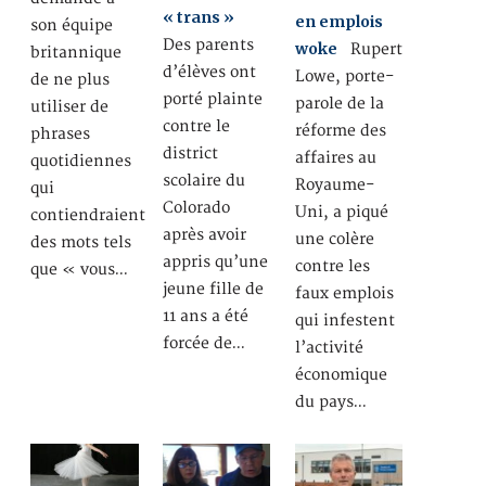
« trans »
en emplois
son équipe
Des parents
woke
Rupert
britannique
d’élèves ont
Lowe, porte-
de ne plus
porté plainte
parole de la
utiliser de
contre le
réforme des
phrases
district
affaires au
quotidiennes
scolaire du
Royaume-
qui
Colorado
Uni, a piqué
contiendraient
après avoir
une colère
des mots tels
appris qu’une
contre les
que « vous…
jeune fille de
faux emplois
11 ans a été
qui infestent
forcée de…
l’activité
économique
du pays…