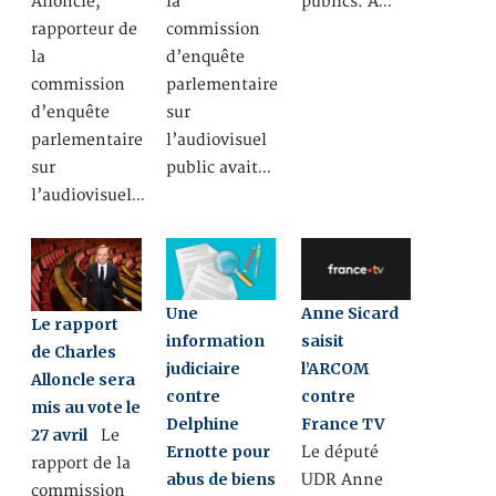
Alloncle,
la
publics. A…
rapporteur de
commission
la
d’enquête
commission
parlementaire
d’enquête
sur
parlementaire
l’audiovisuel
sur
public avait…
l’audiovisuel…
Une
Anne Sicard
Le rapport
information
saisit
de Charles
judiciaire
l’ARCOM
Alloncle sera
contre
contre
mis au vote le
Delphine
France TV
27 avril
Le
Ernotte pour
Le député
rapport de la
abus de biens
UDR Anne
commission