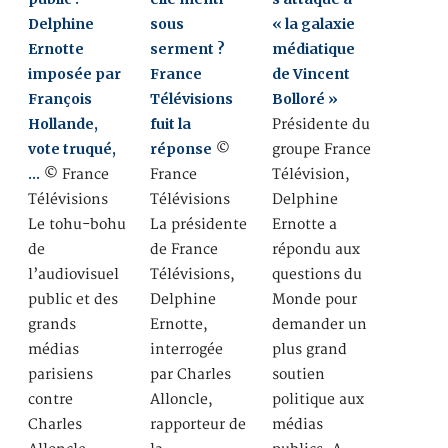
Delphine
sous
« la galaxie
Ernotte
serment ?
médiatique
imposée par
France
de Vincent
François
Télévisions
Bolloré »
Hollande,
fuit la
Présidente du
vote truqué,
réponse
©
groupe France
…
© France
France
Télévision,
Télévisions
Télévisions
Delphine
Le tohu-bohu
La présidente
Ernotte a
de
de France
répondu aux
l’audiovisuel
Télévisions,
questions du
public et des
Delphine
Monde pour
grands
Ernotte,
demander un
médias
interrogée
plus grand
parisiens
par Charles
soutien
contre
Alloncle,
politique aux
Charles
rapporteur de
médias