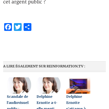
cet argent public ?
Facebook
Twitter
Share
A LIRE ÉGALEMENT SUR REINFORMATION.TV :
Scandale de
Delphine
Delphine
l’audiovisuel
Ernotte a-t-
Ernotte
public :
elle menti
s’attaque à