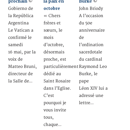
prochain
la paix en
Burke
©
©
octobre
Gobierno de
John Briody
la República
« Chers
A l’occasion
Argentina
frères et
du 50e
Le Vatican a
sœurs, le
anniversaire
confirmé le
mois
de
samedi
d’octobre,
l’ordination
16 mai, par la
désormais
sacerdotale
voix de
proche, est
du cardinal
Matteo Bruni,
particulièrement
Raymond Leo
directeur de
dédié au
Burke, le
la Salle de…
Saint Rosaire
pape
dans l’Eglise.
Léon XIV lui a
C’est
adressé une
pourquoi je
lettre…
vous invite
tous,
chaque…