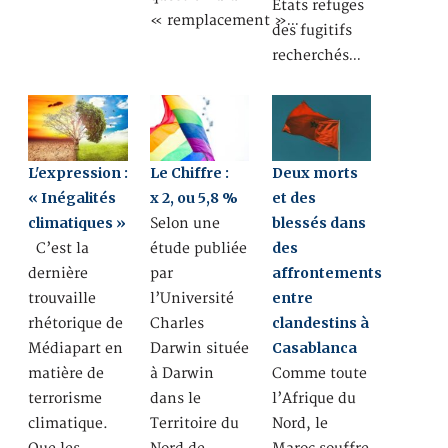
Etats refuges
« remplacement »…
des fugitifs
recherchés…
L'expression :
Le Chiffre :
Deux morts
« Inégalités
x 2, ou 5,8 %
et des
climatiques »
blessés dans
Selon une
des
C’est la
étude publiée
affrontements
dernière
par
entre
trouvaille
l’Université
clandestins à
rhétorique de
Charles
Casablanca
Médiapart en
Darwin située
matière de
à Darwin
Comme toute
terrorisme
dans le
l’Afrique du
climatique.
Territoire du
Nord, le