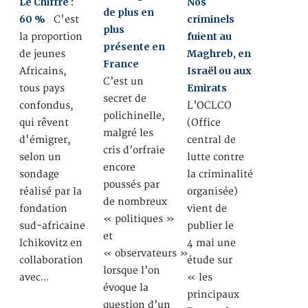
Le Chiffre :
Nos
de plus en
60 %
criminels
C'est
plus
fuient au
la proportion
présente en
Maghreb, en
de jeunes
France
Israël ou aux
Africains,
C’est un
Emirats
tous pays
secret de
confondus,
L’OCLCO
polichinelle,
qui rêvent
(Office
malgré les
d'émigrer,
central de
cris d’orfraie
selon un
lutte contre
encore
sondage
la criminalité
poussés par
réalisé par la
organisée)
de nombreux
fondation
vient de
« politiques »
sud-africaine
publier le
et
Ichikovitz en
4 mai une
« observateurs »
collaboration
étude sur
lorsque l’on
avec…
« les
évoque la
principaux
question d’un