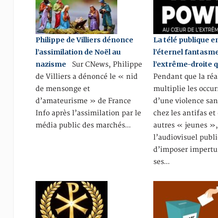
Philippe de Villiers dénonce
La télé publique e
l’assimilation de Noël au
l’éternel fantasm
nazisme
l’extrême-droite q
Sur CNews, Philippe
de Villiers a dénoncé le « nid
Pendant que la réa
de mensonge et
multiplie les occu
d’amateurisme » de France
d’une violence san
Info après l’assimilation par le
chez les antifas et
média public des marchés…
autres « jeunes »
l’audiovisuel publ
d’imposer impert
ses…