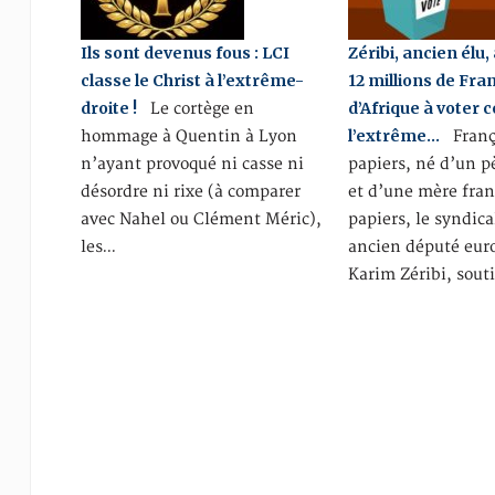
Ils sont devenus fous : LCI
Zéribi, ancien élu,
classe le Christ à l’extrême-
12 millions de Fra
droite !
d’Afrique à voter 
Le cortège en
l’extrême…
hommage à Quentin à Lyon
Franç
n’ayant provoqué ni casse ni
papiers, né d’un p
désordre ni rixe (à comparer
et d’une mère fran
avec Nahel ou Clément Méric),
papiers, le syndica
les…
ancien député eu
Karim Zéribi, sou