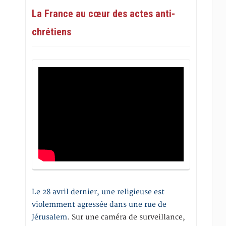
La France au cœur des actes anti-
chrétiens
Le 28 avril dernier, une religieuse est
violemment agressée dans une rue de
Jérusalem
. Sur une caméra de surveillance,