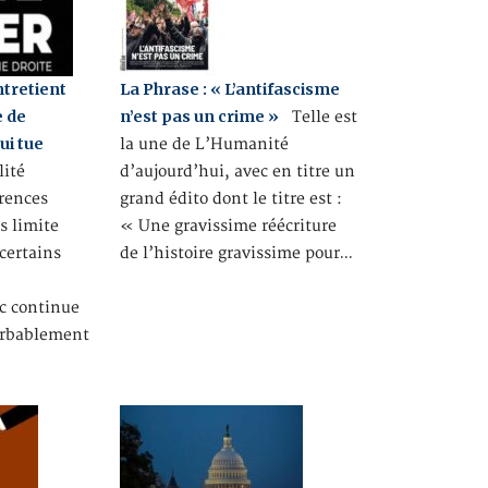
ntretient
La Phrase : « L’antifascisme
e de
n’est pas un crime »
Telle est
ui tue
la une de L’Humanité
lité
d’aujourd’hui, avec en titre un
rrences
grand édito dont le titre est :
s limite
« Une gravissime réécriture
 certains
de l’histoire gravissime pour…
,
ic continue
urbablement