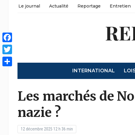
Le journal
Actualité
Reportage
Entretien
RE
Facebook
Twitter
INTERNATIONAL
LOI
Partager
Les marchés de Noë
nazie ?
12 décembre 2025 12 h 36 min