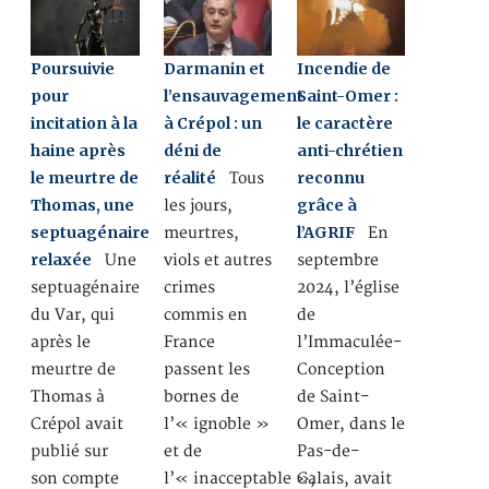
Poursuivie
Darmanin et
Incendie de
pour
l’ensauvagement
Saint-Omer :
incitation à la
à Crépol : un
le caractère
haine après
déni de
anti-chrétien
le meurtre de
réalité
reconnu
Tous
Thomas, une
grâce à
les jours,
septuagénaire
l’AGRIF
meurtres,
En
relaxée
Une
viols et autres
septembre
septuagénaire
crimes
2024, l’église
du Var, qui
commis en
de
après le
France
l’Immaculée-
meurtre de
passent les
Conception
Thomas à
bornes de
de Saint-
Crépol avait
l’« ignoble »
Omer, dans le
publié sur
et de
Pas-de-
son compte
l’« inacceptable »,
Calais, avait