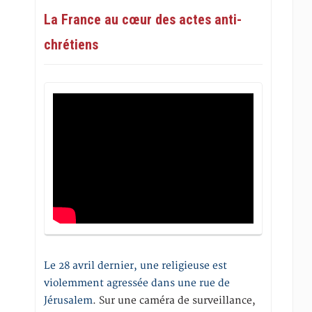
La France au cœur des actes anti-
chrétiens
Le 28 avril dernier, une religieuse est
violemment agressée dans une rue de
Jérusalem
. Sur une caméra de surveillance,