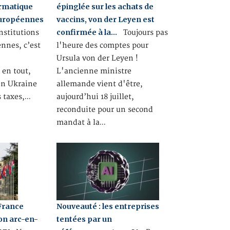
ormatique
épinglée sur les achats de
européennes
vaccins, von der Leyen est
confirmée à la…
nstitutions
Toujours pas
nnes, c’est
l'heure des comptes pour
Ursula von der Leyen !
 en tout,
L'ancienne ministre
 en Ukraine
allemande vient d'être,
s taxes,…
aujourd’hui 18 juillet,
reconduite pour un second
mandat à la…
 France
Nouveauté : les entreprises
ion arc-en-
tentées par un