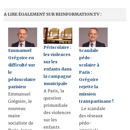
A LIRE ÉGALEMENT SUR REINFORMATION.TV :
Périscolaire :
Emmanuel
Scandale
les violences
Grégoire en
pédo-
sur les
difficulté sur
scolaire à
enfants dans
le
Paris :
la campagne
pédoscolaire
Grégoire
municipale
parisien
rejette la
A Paris, la
mission
Emmanuel
question
transpartisane !
Grégoire, le
primordiale
nouveau
Le scandale
des violences
maire
des réseaux
sur les
socialiste de
pédo-
enfants