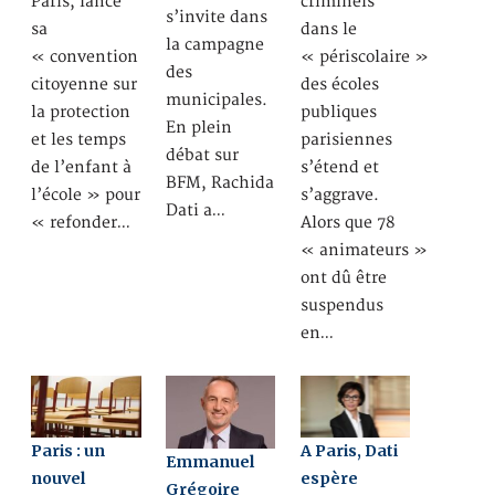
Paris, lance
criminels
s’invite dans
sa
dans le
la campagne
« convention
« périscolaire »
des
citoyenne sur
des écoles
municipales.
la protection
publiques
En plein
et les temps
parisiennes
débat sur
de l’enfant à
s’étend et
BFM, Rachida
l’école » pour
s’aggrave.
Dati a…
« refonder…
Alors que 78
« animateurs »
ont dû être
suspendus
en…
Paris : un
A Paris, Dati
Emmanuel
nouvel
espère
Grégoire