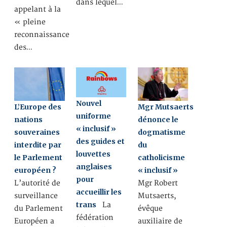
dans lequel…
appelant à la
« pleine
reconnaissance
des…
Nouvel
L’Europe des
Mgr Mutsaerts
uniforme
nations
dénonce le
« inclusif »
souveraines
dogmatisme
des guides et
interdite par
du
louvettes
le Parlement
catholicisme
anglaises
européen ?
« inclusif »
pour
L’autorité de
Mgr Robert
accueillir les
surveillance
Mutsaerts,
trans
La
du Parlement
évêque
fédération
Européen a
auxiliaire de