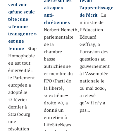
alerte sur les
revoir
veut voir
attaques
l’apprentissage
qu’une seule
anti-
de l’écrit
Le
tête : une
chrétiennes
ministre de
« femme
Norbert Nemeth,
l’Education
transgenre »
parlementaire
Edouard
est une
de la
Geffray, a
femme
Stop
chambre
l’occasion des
Homophobie
basse
questions au
en est tout
autrichienne
gouvernement
émerveillé :
et membre du
à l’Assemblée
le Parlement
FPÖ (Parti de
nationale le
européen a
la liberté,
26 mai 2026,
adopté le
« extrême-
a relevé
12 février
droite »), a
qu’« il n’y a
dernier à
donné un
pas…
Strasbourg
entretien à
une
LifeSiteNews
résolution