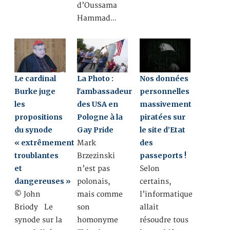
d’Oussama
Hammad…
Le cardinal
La Photo :
Nos données
Burke juge
l'ambassadeur
personnelles
les
des USA en
massivement
propositions
Pologne à la
piratées sur
du synode
Gay Pride
le site d’Etat
« extrêmement
des
Mark
troublantes
passeports !
Brzezinski
et
n’est pas
Selon
dangereuses »
polonais,
certains,
© John
mais comme
l’informatique
Briody Le
son
allait
synode sur la
homonyme
résoudre tous