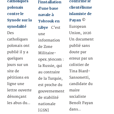
catholiques
confirme le
l’installation
polonais
clientélisme
d’une base
contre le
islamiste de
navale à
Synode sur la
Payan
©
Tobrouk en
synodalité
European
Libye
C’est
Des
Union, 2026
une
catholiques
Un document
information
polonais ont
publié sans
de Zone
publié il y a
doute par
Militaire-
quelques
erreur par un
opex.360com :
jours sur un
colistier de
la Russie, qui
site de
Tina Biard-
au contraire
pétitions en
Sansonetti,
de la Turquie,
ligne une
candidate du
est proche du
lettre ouverte
maire
gouvernement
dénonçant
socialiste
de stabilité
les abus du…
Benoît Payan
nationale
dans…
[GSN]