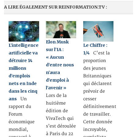
A LIRE ÉGALEMENT SUR REINFORMATION.TV :
Elon Musk
L’intelligence
Le Chiffre :
sur l’IA :
artificielle va
1/4
C'est la
« Aucun
détruire 14
proportion
d’entre nous
millions
des jeunes
n’aura
d’emplois
Britanniques
d’emploi à
nets en Inde
qui déclarent
l’avenir »
dans les cinq
prévoir de
Lors de la
ans
Un
cesser
huitième
rapport du
définitivement
édition de
Forum
de travailler.
VivaTech qui
économique
Cette donnée
s’est déroulée
mondial,
incroyable,
à Paris du 22