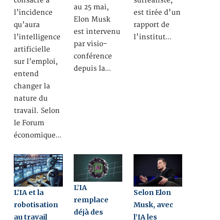
consacré à
surréaliste,
au 25 mai,
l’incidence
est tirée d'un
Elon Musk
qu’aura
rapport de
est intervenu
l’intelligence
l'institut…
par visio-
artificielle
conférence
sur l’emploi,
depuis la…
entend
changer la
nature du
travail. Selon
le Forum
économique…
L’IA
L’IA et la
Selon Elon
remplace
robotisation
Musk, avec
déjà des
au travail
l’IA les