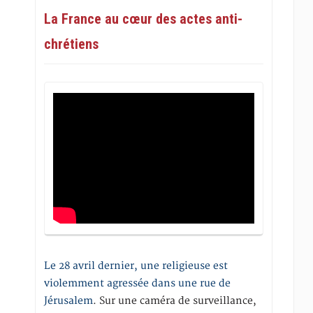
La France au cœur des actes anti-
chrétiens
Le 28 avril dernier, une religieuse est
violemment agressée dans une rue de
Jérusalem
. Sur une caméra de surveillance,