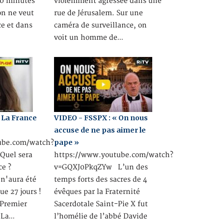
40 minutes
violemment agressée dans une
on ne veut
rue de Jérusalem. Sur une
ce et dans
caméra de surveillance, on
voit un homme de…
: La France
VIDEO - FSSPX : « On nous
accuse de ne pas aimer le
pape »
ube.com/watch?
uel sera
https://www.youtube.com/watch?
ce ?
v=GQXJ0PkqZYw L’un des
 n'aura été
temps forts des sacres de 4
ue 27 jours !
évêques par la Fraternité
 Premier
Sacerdotale Saint-Pie X fut
. La…
l’homélie de l’abbé Davide