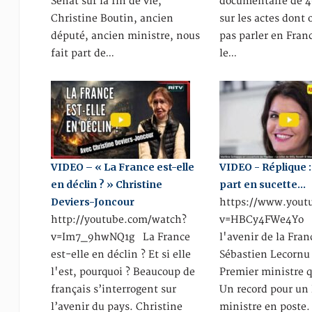
Sénat sur la fin de vie,
documentaire de 
Christine Boutin, ancien
sur les actes dont 
député, ancien ministre, nous
pas parler en Fran
fait part de…
le…
VIDEO – « La France est-elle
VIDEO - Réplique 
en déclin ? » Christine
part en sucette…
Deviers-Joncour
https://www.yout
http://youtube.com/watch?
v=HBCy4FWe4Yo Q
v=Im7_9hwNQ1g La France
l'avenir de la Fran
est-elle en déclin ? Et si elle
Sébastien Lecornu
l'est, pourquoi ? Beaucoup de
Premier ministre q
français s’interrogent sur
Un record pour un
l’avenir du pays. Christine
ministre en poste