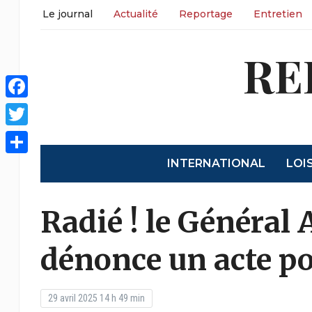
Le journal
Actualité
Reportage
Entretien
RE
Facebook
Twitter
INTERNATIONAL
LOI
Partager
Radié ! le Général
dénonce un acte po
29 avril 2025 14 h 49 min