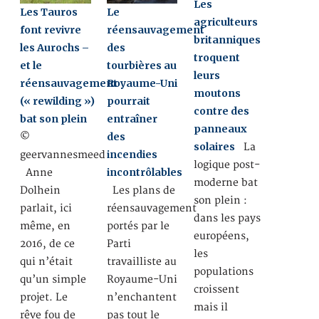
Les
Les Tauros
Le
agriculteurs
font revivre
réensauvagement
britanniques
les Aurochs –
des
troquent
et le
tourbières au
leurs
réensauvagement
Royaume-Uni
moutons
(« rewilding »)
pourrait
contre des
bat son plein
entraîner
panneaux
des
©
solaires
La
incendies
geervannesmeed
logique post-
incontrôlables
Anne
moderne bat
Dolhein
Les plans de
son plein :
parlait, ici
réensauvagement
dans les pays
même, en
portés par le
européens,
2016, de ce
Parti
les
qui n’était
travailliste au
populations
qu’un simple
Royaume-Uni
croissent
projet. Le
n’enchantent
mais il
rêve fou de
pas tout le