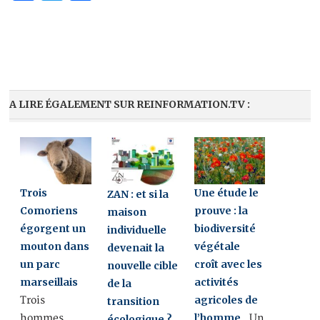
A LIRE ÉGALEMENT SUR REINFORMATION.TV :
Trois
Une étude le
ZAN : et si la
Comoriens
prouve : la
maison
égorgent un
biodiversité
individuelle
mouton dans
végétale
devenait la
un parc
croît avec les
nouvelle cible
marseillais
activités
de la
agricoles de
Trois
transition
l’homme
hommes
Un
écologique ?