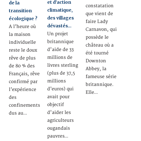
et d’action
de la
constatation
climatique,
transition
que vient de
des villages
écologique ?
faire Lady
dévastés…
A l’heure où
Carnavon, qui
Un projet
la maison
possède le
britannique
individuelle
château où a
d'aide de 33
reste le doux
été tourné
millions de
rêve de plus
Downton
livres sterling
de 80 % des
Abbey, la
(plus de 37,5
Français, rêve
fameuse série
millions
confirmé par
britannique.
d’euros) qui
l’expérience
Elle…
avait pour
des
objectif
confinements
d'aider les
dus au…
agriculteurs
ougandais
pauvres…