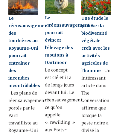
Le
Le
Une étude le
« réensauvagement »
réensauvagement
prouve : la
pourrait
des
biodiversité
évincer
tourbières au
végétale
l’élevage des
Royaume-Uni
croît avec les
moutons à
pourrait
activités
Dartmoor
entraîner
agricoles de
Le concept
des
l’homme
Un
est clé et il a
incendies
intéressant
de longs jours
incontrôlables
article dans
devant lui. Le
Les plans de
The
réensauvagement,
réensauvagement
Conversation
ce qu’on
portés par le
affirme que
appelle
Parti
lorsque la
« rewilding »
travailliste au
peste noire a
aux Etats-
Royaume-Uni
divisé la