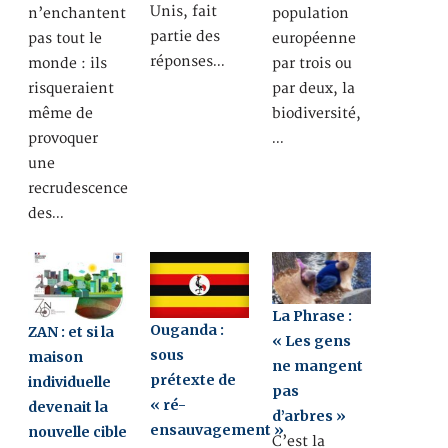
Unis, fait
n’enchantent
population
partie des
pas tout le
européenne
réponses…
monde : ils
par trois ou
risqueraient
par deux, la
même de
biodiversité,
provoquer
…
une
recrudescence
des…
La Phrase :
Ouganda :
ZAN : et si la
« Les gens
sous
maison
ne mangent
prétexte de
individuelle
pas
« ré-
devenait la
d’arbres »
ensauvagement »
nouvelle cible
C’est la