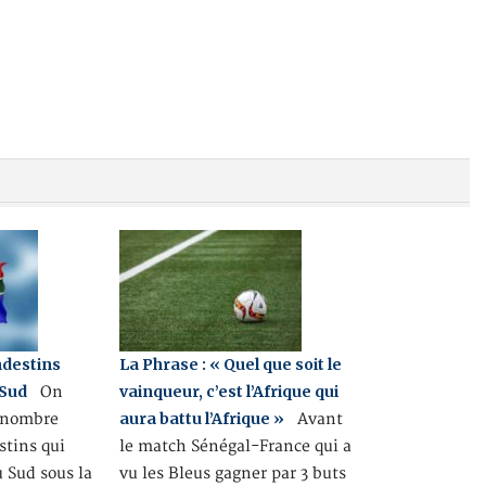
ndestins
La Phrase : « Quel que soit le
 Sud
vainqueur, c’est l’Afrique qui
On
aura battu l’Afrique »
e nombre
Avant
stins qui
le match Sénégal-France qui a
u Sud sous la
vu les Bleus gagner par 3 buts