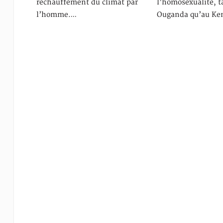
réchauffement du climat par
l’homosexualité, t
l’homme.…
Ouganda qu’au K