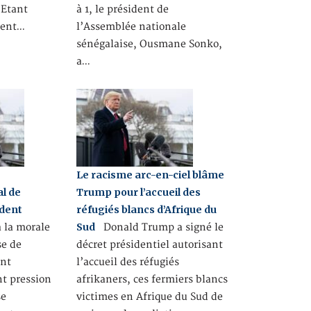
 Etant
à 1, le président de
ment…
l’Assemblée nationale
sénégalaise, Ousmane Sonko,
a…
e
Le racisme arc-en-ciel blâme
l de
Trump pour l’accueil des
ident
réfugiés blancs d’Afrique du
Sud
 la morale
Donald Trump a signé le
se de
décret présidentiel autorisant
ent
l’accueil des réfugiés
nt pression
afrikaners, ces fermiers blancs
se
victimes en Afrique du Sud de