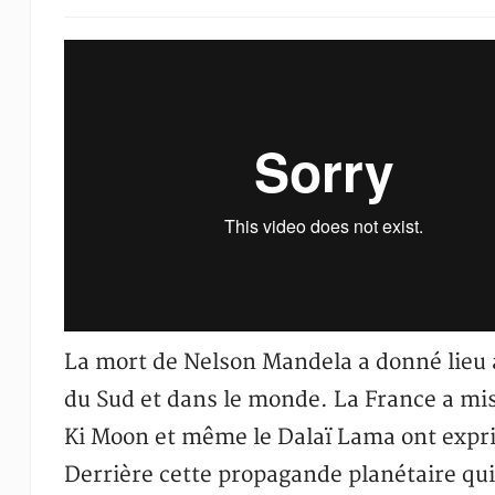
La mort de Nelson Mandela a donné lieu 
du Sud et dans le monde. La France a mi
Ki Moon et même le Dalaï Lama ont exprim
Derrière cette propagande planétaire qui