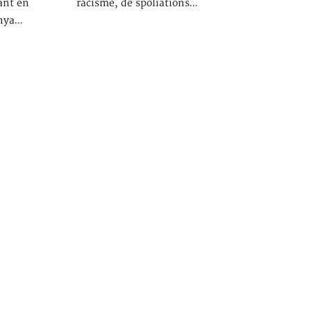
ant en
racisme, de spoliations…
enya…