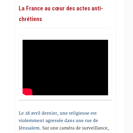
La France au cœur des actes anti-
chrétiens
Le 28 avril dernier, une religieuse est
violemment agressée dans une rue de
Jérusalem
. Sur une caméra de surveillance,