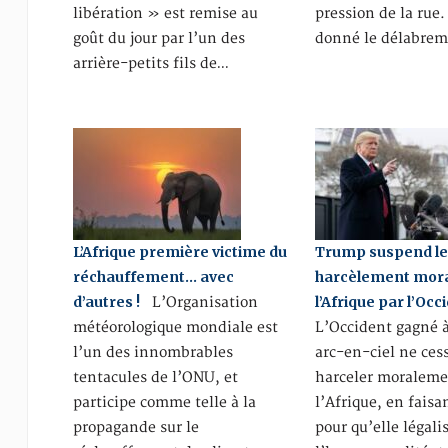
libération » est remise au
pression de la rue.
goût du jour par l’un des
donné le délabre
arrière-petits fils de…
L’Afrique première victime du
Trump suspend l
réchauffement… avec
harcèlement mora
d’autres !
l’Afrique par l’Occ
L’Organisation
météorologique mondiale est
L’Occident gagné à
l’un des innombrables
arc-en-ciel ne ces
tentacules de l’ONU, et
harceler moralem
participe comme telle à la
l’Afrique, en faisa
propagande sur le
pour qu’elle légali