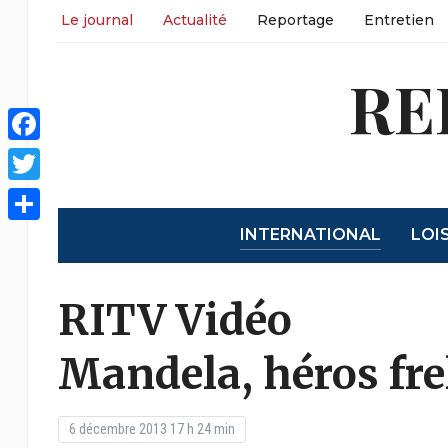
Le journal
Actualité
Reportage
Entretien
RE
Facebook
Twitter
INTERNATIONAL
LOI
Partager
RITV Vidéo
Mandela, héros frel
6 décembre 2013 17 h 24 min