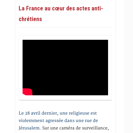
La France au cœur des actes anti-
chrétiens
Le 28 avril dernier, une religieuse est
violemment agressée dans une rue de
Jérusalem
. Sur une caméra de surveillance,