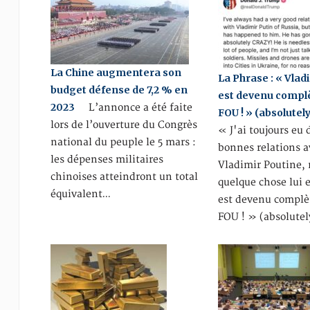
La Chine augmentera son
La Phrase : « Vlad
budget défense de 7,2 % en
est devenu comp
2023
L’annonce a été faite
FOU ! » (absolutel
lors de l’ouverture du Congrès
« J'ai toujours eu 
national du peuple le 5 mars :
bonnes relations a
les dépenses militaires
Vladimir Poutine,
chinoises atteindront un total
quelque chose lui es
équivalent…
est devenu compl
FOU ! » (absolutel