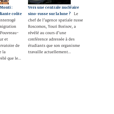
Monti :
Vers une centrale nucléaire
diante coûte
sino-russe sur la lune ?
Le
nterrogé
chef de l’agence spatiale russe
mmigration
Roscomos, Youri Borisov, a
 Pouvreau-
révélé au cours d’une
ur et
conférence adressée à des
ervatoire de
étudiants que son organisme
e la
travaille actuellement…
vélé que le…