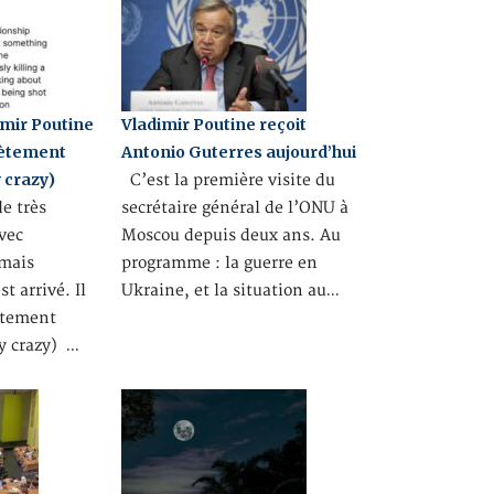
imir Poutine
Vladimir Poutine reçoit
lètement
Antonio Guterres aujourd’hui
y crazy)
C’est la première visite du
de très
secrétaire général de l’ONU à
vec
Moscou depuis deux ans. Au
 mais
programme : la guerre en
t arrivé. Il
Ukraine, et la situation au…
ètement
y crazy) …