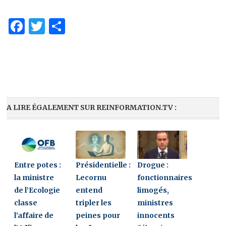
Facebook
Twitter
Partager
A LIRE ÉGALEMENT SUR REINFORMATION.TV :
Entre potes :
Présidentielle :
Drogue :
la ministre
Lecornu
fonctionnaires
de l’Ecologie
entend
limogés,
classe
tripler les
ministres
l’affaire de
peines pour
innocents