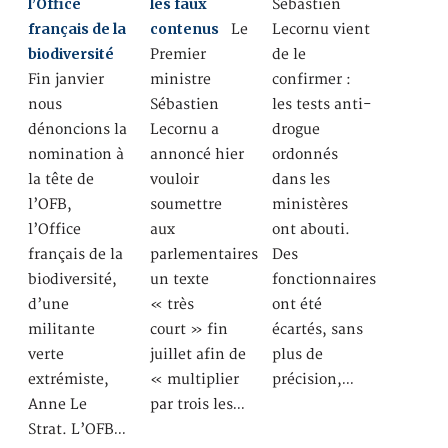
l’Office
les faux
Sébastien
français de la
contenus
Le
Lecornu vient
biodiversité
Premier
de le
Fin janvier
ministre
confirmer :
nous
Sébastien
les tests anti-
dénoncions la
Lecornu a
drogue
nomination à
annoncé hier
ordonnés
la tête de
vouloir
dans les
l’OFB,
soumettre
ministères
l’Office
aux
ont abouti.
français de la
parlementaires
Des
biodiversité,
un texte
fonctionnaires
d’une
« très
ont été
militante
court » fin
écartés, sans
verte
juillet afin de
plus de
extrémiste,
« multiplier
précision,…
Anne Le
par trois les…
Strat. L’OFB…