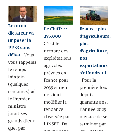
Lecornu
Le Chiffre :
France : plus
dictateur va
275.000
d’agriculteurs,
imposer la
plus
C’est le
PPE3 sans
d’agriculture,
nombre des
débat
Vous
nos
exploitations
vous rappelez
exportations
agricoles
le temps
s’effondrent
prévues en
lointain
France pour
Pour la
(quelques
2035 si rien
première fois
semaines) où
ne vient
depuis
le Premier
modifier la
quarante ans,
ministre
tendance
l’année 2025
jurait ses
observée par
menace de se
grands dieux
l’INSEE. De
terminer par
que, par