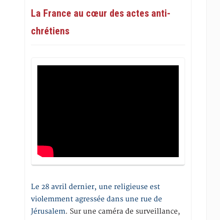
La France au cœur des actes anti-
chrétiens
Le 28 avril dernier, une religieuse est
violemment agressée dans une rue de
Jérusalem
. Sur une caméra de surveillance,