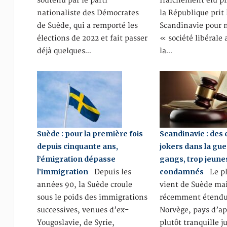
soutenu par le parti
fraîchement élu p
nationaliste des Démocrates
la République prit 
de Suède, qui a remporté les
Scandinavie pour 
élections de 2022 et fait passer
« société libérale
déjà quelques…
la…
Suède : pour la première fois
Scandinavie : des
depuis cinquante ans,
jokers dans la gue
l’émigration dépasse
gangs, trop jeune
l’immigration
condamnés
Depuis les
Le p
années 90, la Suède croule
vient de Suède mais
sous le poids des immigrations
récemment étendu 
successives, venues d’ex-
Norvège, pays d’a
Yougoslavie, de Syrie,
plutôt tranquille j