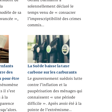
résident de
Gérald Darmanin a
la
solennellement déclaré le
modèle de sa
temps venu de « consacrer
 avancée »,
l’imprescriptibilité des crimes
commis…
 enfants
La Suède baisse la taxe
rre des
carbone sur les carburants
s pour être
Le gouvernement suédois lutte
hénomène
contre l’inflation et la
 il s’est
paupérisation des ménages qui
à la
connaissent « une période
pparence
difficile ». Après avoir été à la
usqu’alors.
pointe de l’extrémisme…