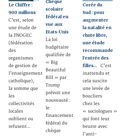
Chèque
Le Chiffre :
Corée du
scolaire
900 millions
Sud : pour
fédéral en
augmenter
C’est, selon
vue aux
la natalité en
une étude de
Etats-Unis
chute libre,
la FNOGEC
La loi
une étude
(fédération
budgétaire
recommande
des
qualifiée de
l’entrée des
organismes
« Big
filles…
de gestion de
C’est
Beautiful
l’enseignement
inattendu et
Bill » par
catholique),
cela suscite
Trump
la somme que
une levée de
prévoit une
les
boucliers
nouveauté :
collectivités
chez les
le
locales
« sociologues »
financement
oublient ou
qui font leur
fédéral du
refusent…
beurre avec
chèque
l’anti-