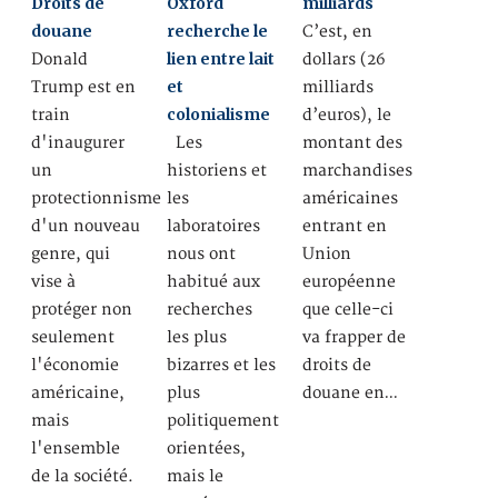
Droits de
Oxford
milliards
douane
recherche le
C’est, en
lien entre lait
Donald
dollars (26
et
Trump est en
milliards
colonialisme
train
d’euros), le
d'inaugurer
Les
montant des
un
historiens et
marchandises
protectionnisme
les
américaines
d'un nouveau
laboratoires
entrant en
genre, qui
nous ont
Union
vise à
habitué aux
européenne
protéger non
recherches
que celle-ci
seulement
les plus
va frapper de
l'économie
bizarres et les
droits de
américaine,
plus
douane en…
mais
politiquement
l'ensemble
orientées,
de la société.
mais le