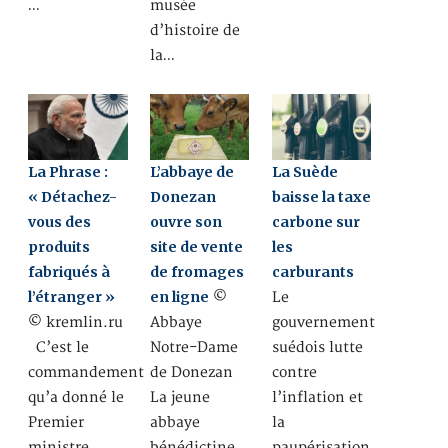
…
musée
d’histoire de
la…
La Phrase :
L’abbaye de
La Suède
« Détachez-
Donezan
baisse la taxe
vous des
ouvre son
carbone sur
produits
site de vente
les
fabriqués à
de fromages
carburants
l’étranger »
en ligne
©
Le
© kremlin.ru
Abbaye
gouvernement
C’est le
Notre-Dame
suédois lutte
commandement
de Donezan
contre
qu’a donné le
La jeune
l’inflation et
Premier
abbaye
la
ministre
bénédictine
paupérisation