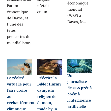
économique
Forum
n’était
mondial
économique
qu’un…
(WEF) à
de Davos, et
Davos, le…
l’une des
têtes
pensantes du
mondialisme.
…
Un
La réalité
Réécrire la
journaliste
virtuelle pour
Bible : Harari
de CBS prêt à
faire croire
campe la
obéir à
au
religion de
l’intelligence
réchauffement
demain,
artificielle
climatique
made by IA