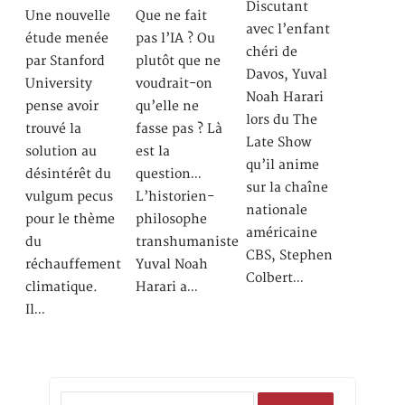
Discutant
Une nouvelle
Que ne fait
avec l’enfant
étude menée
pas l’IA ? Ou
chéri de
par Stanford
plutôt que ne
Davos, Yuval
University
voudrait-on
Noah Harari
pense avoir
qu’elle ne
lors du The
trouvé la
fasse pas ? Là
Late Show
solution au
est la
qu’il anime
désintérêt du
question…
sur la chaîne
vulgum pecus
L’historien-
nationale
pour le thème
philosophe
américaine
du
transhumaniste
CBS, Stephen
réchauffement
Yuval Noah
Colbert…
climatique.
Harari a…
Il…