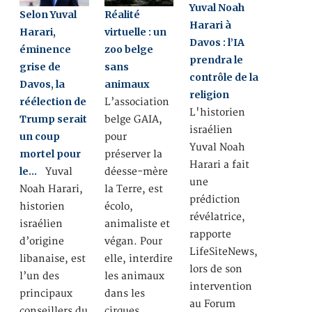
Yuval Noah
Selon Yuval
Réalité
Harari à
Harari,
virtuelle : un
Davos : l’IA
éminence
zoo belge
prendra le
grise de
sans
contrôle de la
Davos, la
animaux
religion
réélection de
L’association
L'historien
Trump serait
belge GAIA,
israélien
un coup
pour
Yuval Noah
mortel pour
préserver la
Harari a fait
le…
Yuval
déesse-mère
une
Noah Harari,
la Terre, est
prédiction
historien
écolo,
révélatrice,
israélien
animaliste et
rapporte
d’origine
végan. Pour
LifeSiteNews,
libanaise, est
elle, interdire
lors de son
l’un des
les animaux
intervention
principaux
dans les
au Forum
conseillers du
cirques