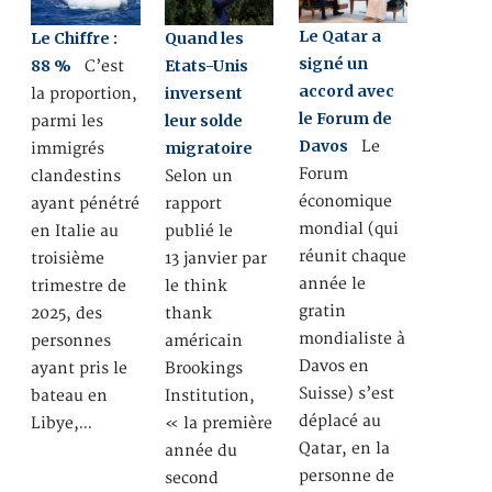
Le Qatar a
Le Chiffre :
Quand les
signé un
88 %
Etats-Unis
C’est
accord avec
inversent
la proportion,
le Forum de
leur solde
parmi les
Davos
Le
migratoire
immigrés
Forum
clandestins
Selon un
économique
ayant pénétré
rapport
mondial (qui
en Italie au
publié le
réunit chaque
troisième
13 janvier par
année le
trimestre de
le think
gratin
2025, des
thank
mondialiste à
personnes
américain
Davos en
ayant pris le
Brookings
Suisse) s’est
bateau en
Institution,
déplacé au
Libye,…
« la première
Qatar, en la
année du
personne de
second