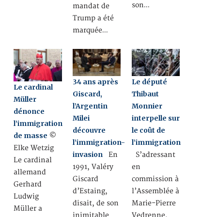
son…
mandat de
Trump a été
marquée…
34 ans après
Le député
Le cardinal
Giscard,
Thibaut
Müller
l’Argentin
Monnier
dénonce
Milei
interpelle sur
l’immigration
découvre
le coût de
de masse
©
l’immigration-
l’immigration
Elke Wetzig
invasion
En
S’adressant
Le cardinal
1991, Valéry
en
allemand
Giscard
commission à
Gerhard
d’Estaing,
l’Assemblée à
Ludwig
disait, de son
Marie-Pierre
Müller a
inimitable
Vedrenne,