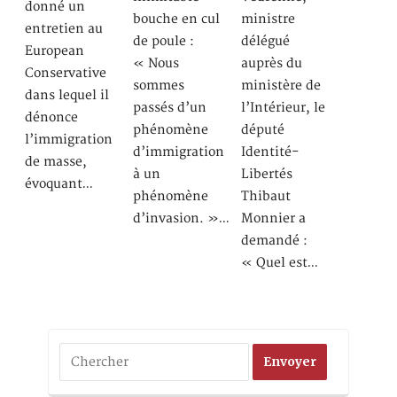
donné un
bouche en cul
ministre
entretien au
de poule :
délégué
European
« Nous
auprès du
Conservative
sommes
ministère de
dans lequel il
passés d’un
l’Intérieur, le
dénonce
phénomène
député
l’immigration
d’immigration
Identité-
de masse,
à un
Libertés
évoquant…
phénomène
Thibaut
d’invasion. »…
Monnier a
demandé :
« Quel est…