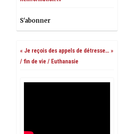
S'abonner
« Je reçois des appels de détresse… »
/ fin de vie / Euthanasie