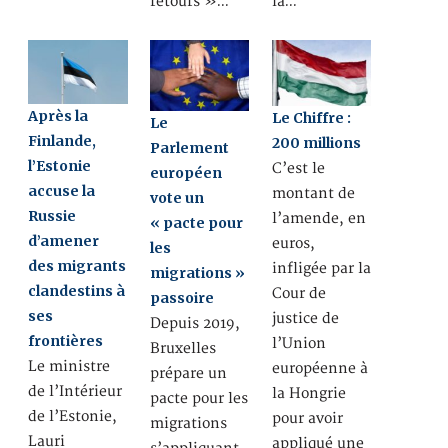
retours »…
la…
Après la
Le Chiffre :
Le
Finlande,
200 millions
Parlement
l’Estonie
C’est le
européen
accuse la
montant de
vote un
Russie
l’amende, en
« pacte pour
d’amener
euros,
les
des migrants
infligée par la
migrations »
clandestins à
Cour de
passoire
ses
justice de
Depuis 2019,
frontières
l’Union
Bruxelles
Le ministre
européenne à
prépare un
de l’Intérieur
la Hongrie
pacte pour les
de l’Estonie,
pour avoir
migrations
Lauri
appliqué une