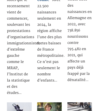
des
recensement
22.500
naissances en
vient de
naissances
Allemagne en
commencer,
seulement en
2022, avec
soulevant les
2024, la
738.856
protestations
région affiche
nourrissons
d’organisations
l’une des plus
contre
immigrationnistes
fortes baisses
795.482 en
d’extrême
de France
2021, qui
gauche
métropolitaine.
affecte un
comme le
Ce n’est pas
pays déjà
MRAP,
seulement le
frappé par la
l’Institut de
nombre
dénatalité…
la statistique
d’enfants…
et des
études…