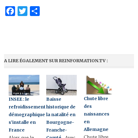
Facebook
Twitter
Partager
A LIRE ÉGALEMENT SUR REINFORMATION.TV :
Chute libre
INSEE : le
Baisse
des
refroidissement
historique de
naissances
démographique
la natalité en
en
s’installe en
Bourgogne-
Allemagne
France
Franche-
Chute libre
Comté
Alors que le
Avec