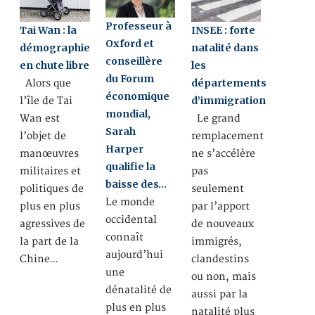
Professeur à
Tai Wan : la
INSEE : forte
Oxford et
démographie
natalité dans
conseillère
en chute libre
les
du Forum
départements
Alors que
économique
d’immigration
l’île de Tai
mondial,
Wan est
Le grand
Sarah
l’objet de
remplacement
Harper
manœuvres
ne s’accélère
qualifie la
militaires et
pas
baisse des…
politiques de
seulement
Le monde
plus en plus
par l’apport
occidental
agressives de
de nouveaux
connaît
la part de la
immigrés,
aujourd’hui
Chine…
clandestins
une
ou non, mais
dénatalité de
aussi par la
plus en plus
natalité plus