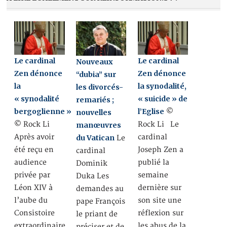
Le cardinal
Le cardinal
Nouveaux
Zen dénonce
Zen dénonce
“dubia” sur
la
la synodalité,
les divorcés-
« synodalité
« suicide » de
remariés ;
bergoglienne »
l’Eglise
©
nouvelles
© Rock Li
Rock Li Le
manœuvres
Après avoir
cardinal
du Vatican
Le
été reçu en
Joseph Zen a
cardinal
audience
publié la
Dominik
privée par
semaine
Duka Les
Léon XIV à
dernière sur
demandes au
l’aube du
son site une
pape François
Consistoire
réflexion sur
le priant de
extraordinaire,
les abus de la
préciser et de