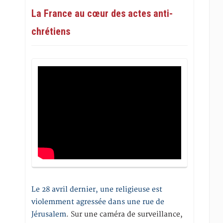
La France au cœur des actes anti-
chrétiens
Le 28 avril dernier, une religieuse est
violemment agressée dans une rue de
Jérusalem
. Sur une caméra de surveillance,