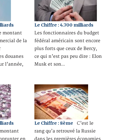
lliards
Le Chiffre : 4.700 milliards
 le montant
Les fonctionnaires du budget
ercial de la
fédéral américain sont encore
r
plus forts que ceux de Bercy,
des douanes
ce qui n’est pas peu dire : Elon
ur l’année,
Musk et son…
lliards
Le Chiffre : 8ème
C’est le
e montant
rang qu’a retrouvé la Russie
emprunter en
dans les premières économies