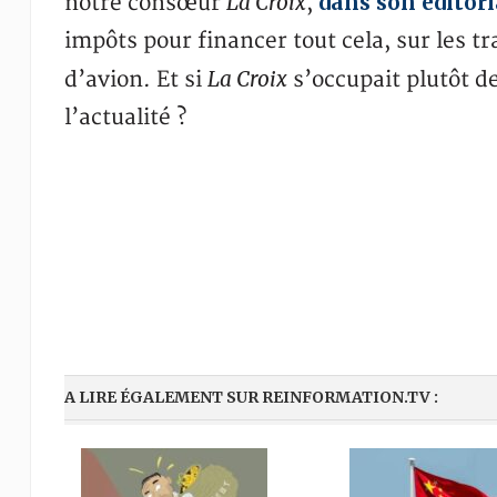
La Croix
dans son éditori
notre consœur
,
impôts pour financer tout cela, sur les tr
La Croix
d’avion. Et si
s’occupait plutôt d
l’actualité ?
A LIRE ÉGALEMENT SUR REINFORMATION.TV :