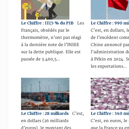
Le Chiffre : 117,5 % du PIB
Le Chiffre : 990 mi
Les
Français, obsédés par le
C’est, en dollars,
thermomètre, n’ont pas réagi
de l’excédent comm
à la dernière note de l’INSEE
Chine annoncé pa
sur la dette publique. Elle est
l’administration 
passée de 3.460,5…
à Pékin en 2024. S
les exportations…
Le Chiffre : 28 milliards
Le Chiffre : 340 mi
C’est,
en dollars (26 milliards
C’est, en euros, l
d’euros), le montant des
que la France va 