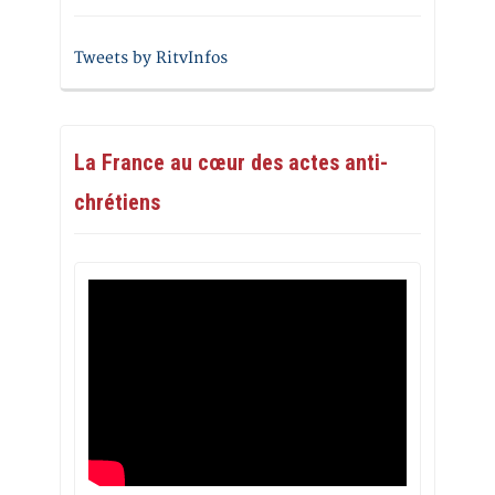
Tweets by RitvInfos
La France au cœur des actes anti-
chrétiens