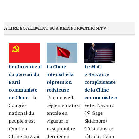
A LIRE ÉGALEMENT SUR REINFORMATION.TV :
Renforcement
La Chine
Le Mot :
du pouvoir du
intensifie la
« Servante
Parti
répression
complaisante
communiste
religieuse
de la Chine
en Chine
communiste »
Le
Une nouvelle
Congrès
réglementation
Peter Navarro
national du
entrée en
(© Gage
peuple s’est
vigueur le
Skidmore)
réuni en
15 septembre
C’est dans ce
Chine du 4 au
dernier en
rôle que Peter