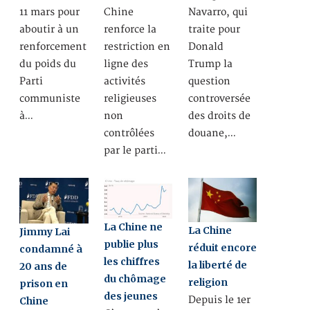
11 mars pour
Chine
Navarro, qui
aboutir à un
renforce la
traite pour
renforcement
restriction en
Donald
du poids du
ligne des
Trump la
Parti
activités
question
communiste
religieuses
controversée
à…
non
des droits de
contrôlées
douane,…
par le parti…
La Chine ne
La Chine
Jimmy Lai
publie plus
réduit encore
condamné à
les chiffres
la liberté de
20 ans de
du chômage
religion
prison en
des jeunes
Depuis le 1er
Chine