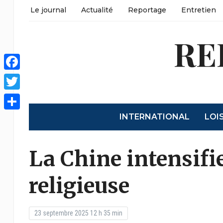
Le journal
Actualité
Reportage
Entretien
RE
Facebook
Twitter
INTERNATIONAL
LOI
Partager
La Chine intensifie
religieuse
23 septembre 2025 12 h 35 min