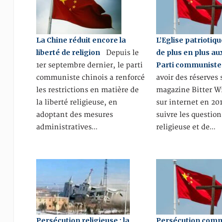
La Chine réduit encore la
L’Eglise patriotiq
liberté de religion
de plus en plus au
Depuis le
Parti communiste
1er septembre dernier, le parti
communiste chinois a renforcé
avoir des réserves 
les restrictions en matière de
magazine Bitter Wi
la liberté religieuse, en
sur internet en 20
adoptant des mesures
suivre les question
administratives…
religieuse et de…
Persécution religieuse : la
Persécution comm