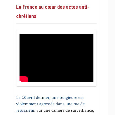
La France au cœur des actes anti-
chrétiens
Le 28 avril dernier, une religieuse est
violemment agressée dans une rue de
Jérusalem
. Sur une caméra de surveillance,