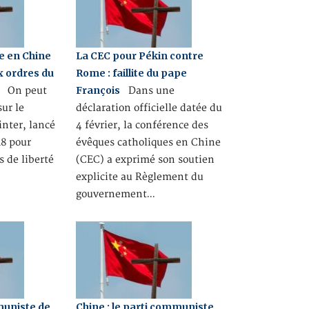
ue en Chine
La CEC pour Pékin contre
x ordres du
Rome : faillite du pape
François
On peut
Dans une
sur le
déclaration officielle datée du
nter, lancé
4 février, la conférence des
18 pour
évêques catholiques en Chine
s de liberté
(CEC) a exprimé son soutien
explicite au Règlement du
gouvernement…
uniste de
Chine : le parti communiste