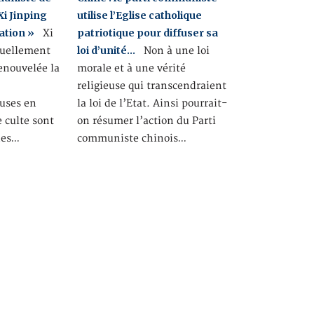
 Xi Jinping
utilise l’Eglise catholique
sation »
patriotique pour diffuser sa
Xi
loi d’unité…
tuellement
Non à une loi
enouvelée la
morale et à une vérité
s
religieuse qui transcendraient
euses en
la loi de l’Etat. Ainsi pourrait-
e culte sont
on résumer l’action du Parti
des…
communiste chinois…