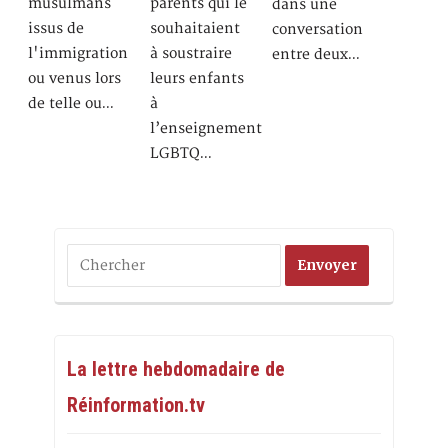
musulmans
parents qui le
dans une
issus de
souhaitaient
conversation
l'immigration
à soustraire
entre deux…
ou venus lors
leurs enfants
de telle ou…
à
l’enseignement
LGBTQ…
La lettre hebdomadaire de
Réinformation.tv