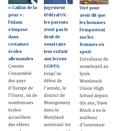
« Califat de la
Jugement
Viré pour
peur » :
fédéral US :
avoir dit que
l’islam
les parents
les hommes
s’impose
n’ont pas le
l’emportent
dans
droit de
sur les
certaines
soustraire
femmes en
écoles
leur enfant
sport
allemandes
aux leçons
Entraîneur de
LGBTQ
Comme
snowboard au
l'ensemble
Jusqu’au
lycée
des pays
début de
Woodstock
d'Europe de
l’année, le
Union High
l'Ouest, où de
district de
School depuis
nombreuses
Montgomery
dix ans, Dave
écoles
dans le
Bloch a eu le
accueillent
Maryland
malheur
des élèves
autorisait les
d’intervenir