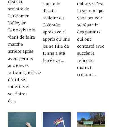
district
contre le
dollars : c’est
scolaire de
district
la somme que
Perkiomen
scolaire du
vont pouvoir
Valley en
Colorado
se répartir
Pennsylvanie
après avoir
des parents
vient de faire
appris qu’une
qui ont
marche
jeune fille de
contesté avec
arrière après
11 ans a été
succès le
avoir permis
forcée de…
refus du
aux élèves
district
« transgenres »
scolaire…
d'utiliser
toilettes et
vestiaires
de…