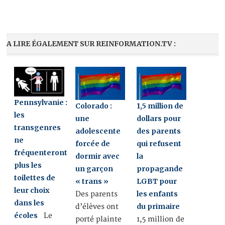
A LIRE ÉGALEMENT SUR REINFORMATION.TV :
Pennsylvanie :
Colorado :
1,5 million de
les
une
dollars pour
transgenres
adolescente
des parents
ne
forcée de
qui refusent
fréquenteront
dormir avec
la
plus les
un garçon
propagande
toilettes de
« trans »
LGBT pour
leur choix
les enfants
Des parents
dans les
du primaire
d’élèves ont
écoles
Le
porté plainte
1,5 million de