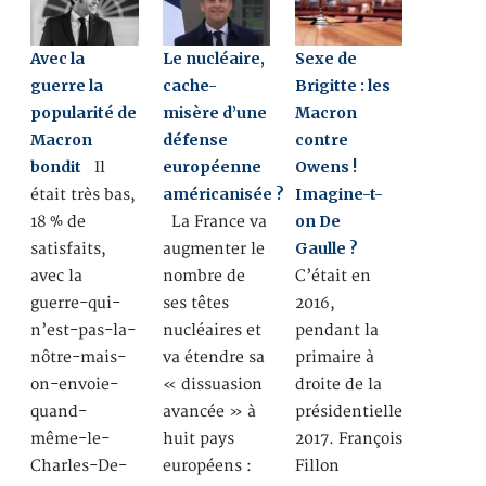
Avec la
Le nucléaire,
Sexe de
guerre la
cache-
Brigitte : les
popularité de
misère d’une
Macron
Macron
défense
contre
bondit
européenne
Owens !
Il
américanisée ?
Imagine-t-
était très bas,
on De
18 % de
La France va
Gaulle ?
satisfaits,
augmenter le
avec la
nombre de
C’était en
guerre-qui-
ses têtes
2016,
n’est-pas-la-
nucléaires et
pendant la
nôtre-mais-
va étendre sa
primaire à
on-envoie-
« dissuasion
droite de la
quand-
avancée » à
présidentielle
même-le-
huit pays
2017. François
Charles-De-
européens :
Fillon