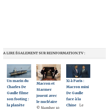
A LIRE ÉGALEMENT SUR REINFORMATION.TV :
Un marin du
Xi à Paris :
Macron et
Charles De
Macron mini
Starmer
Gaulle filme
De Gaulle
jouent avec
son footing :
face à la
le nucléaire
la planète
Chine
Le
© Number 10