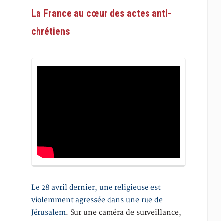
La France au cœur des actes anti-
chrétiens
Le 28 avril dernier, une religieuse est
violemment agressée dans une rue de
Jérusalem
. Sur une caméra de surveillance,