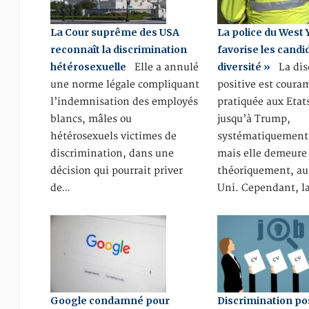
La Cour suprême des USA
La police du West 
reconnaît la discrimination
favorise les candid
hétérosexuelle
diversité »
Elle a annulé
La dis
une norme légale compliquant
positive est cour
l’indemnisation des employés
pratiquée aux Etat
blancs, mâles ou
jusqu’à Trump,
hétérosexuels victimes de
systématiquement 
discrimination, dans une
mais elle demeure 
décision qui pourrait priver
théoriquement, a
de…
Uni. Cependant, l
Google condamné pour
Discrimination posi