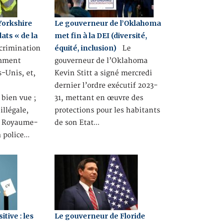
Yorkshire
Le gouverneur de l’Oklahoma
ats « de la
met fin à la DEI (diversité,
équité, inclusion)
crimination
Le
amment
gouverneur de l’Oklahoma
s-Unis, et,
Kevin Stitt a signé mercredi
dernier l’ordre exécutif 2023-
bien vue ;
31, mettant en œuvre des
illégale,
protections pour les habitants
u Royaume-
de son Etat…
a police…
tive : les
Le gouverneur de Floride