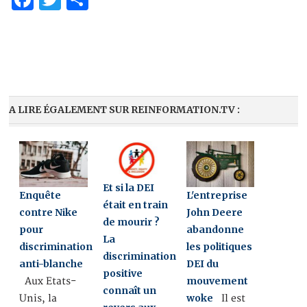
A LIRE ÉGALEMENT SUR REINFORMATION.TV :
Et si la DEI
Enquête
L'entreprise
était en train
contre Nike
John Deere
de mourir ?
pour
abandonne
La
discrimination
les politiques
discrimination
anti-blanche
DEI du
positive
mouvement
Aux Etats-
connaît un
woke
Unis, la
Il est