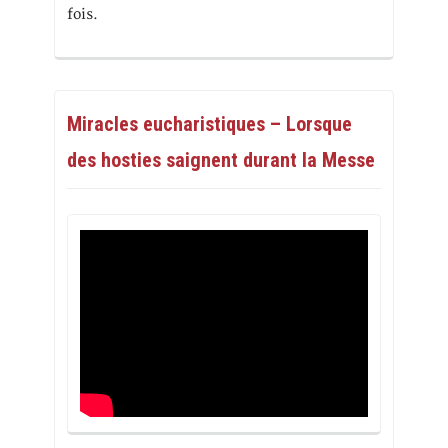
fois.
Miracles eucharistiques – Lorsque
des hosties saignent durant la Messe