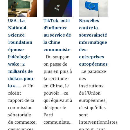
USA : La
TikTok, outil
Bruxelles
National
d’influence
contre la
Science
au service de
souveraineté
Foundation
la Chine
informatique
épouse
communiste
des
l’idéologie
entreprises
Du soupçon
woke : 2
européennes
on passe de
milliards de
plus en plus à
Le paradoxe
dollars pour
la certitude :
des
la «…
« Un
en Chine, le
institutions
récent
pouvoir – ce
de l’Union
rapport de la
qui équivaut à
européennes,
commission
désigner le
c’est qu’elles
sénatoriale
Parti
sont
du commerce,
communiste…
interventionnistes
des sciences
en tout, tant