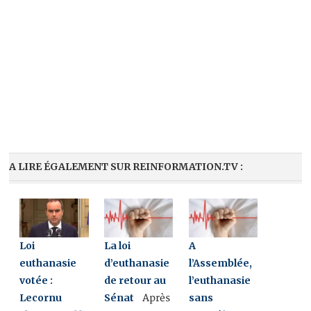
A LIRE ÉGALEMENT SUR REINFORMATION.TV :
Loi
La loi
A
euthanasie
d’euthanasie
l’Assemblée,
votée :
de retour au
l’euthanasie
Lecornu
Sénat
sans
Après