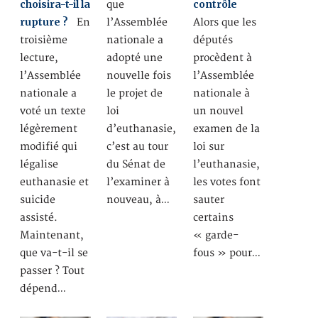
choisira-t-il la
contrôle
que
rupture ?
En
l’Assemblée
Alors que les
troisième
nationale a
députés
lecture,
adopté une
procèdent à
l’Assemblée
nouvelle fois
l’Assemblée
nationale a
le projet de
nationale à
voté un texte
loi
un nouvel
légèrement
d’euthanasie,
examen de la
modifié qui
c’est au tour
loi sur
légalise
du Sénat de
l’euthanasie,
euthanasie et
l’examiner à
les votes font
suicide
nouveau, à…
sauter
assisté.
certains
Maintenant,
« garde-
que va-t-il se
fous » pour…
passer ? Tout
dépend…