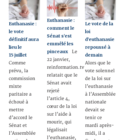
Euthanasie :
Euthanasie :
Le vote de la
comment le
le vote
loi
Sénat s’est
définitif aura
d’euthanasie
emmêlé les
lieu le
repoussé à
pinceaux
Le
15 juillet
demain
22 janvier,
Comme
Alors que le
reinformation.tv
prévu, la
vote solennel
relatait que le
commission
de la loi sur
Sénat avait
mixte
l’euthanasie
rejeté
paritaire a
à l’Assemblée
l’article 4,
échoué à
nationale
cœur de la loi
mettre
devait se
sur l’aide à
d’accord le
tenir ce
mourir, qui
Sénat et
mardi après-
légalisait
l’Assemblée
midi, il a
l’euthanasie,