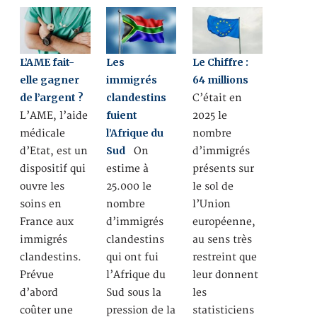
L’AME fait-
Les
Le Chiffre :
elle gagner
immigrés
64 millions
de l’argent ?
clandestins
C’était en
fuient
L’AME, l’aide
2025 le
l’Afrique du
médicale
nombre
Sud
d’Etat, est un
On
d’immigrés
dispositif qui
estime à
présents sur
ouvre les
25.000 le
le sol de
soins en
nombre
l’Union
France aux
d’immigrés
européenne,
immigrés
clandestins
au sens très
clandestins.
qui ont fui
restreint que
Prévue
l’Afrique du
leur donnent
d’abord
Sud sous la
les
coûter une
pression de la
statisticiens