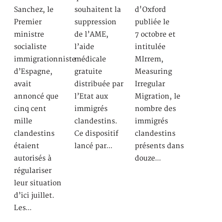
Sanchez, le
souhaitent la
d'Oxford
Premier
suppression
publiée le
ministre
de l’AME,
7 octobre et
socialiste
l’aide
intitulée
immigrationniste
médicale
MIrrem,
d’Espagne,
gratuite
Measuring
avait
distribuée par
Irregular
annoncé que
l’Etat aux
Migration, le
cinq cent
immigrés
nombre des
mille
clandestins.
immigrés
clandestins
Ce dispositif
clandestins
étaient
lancé par…
présents dans
autorisés à
douze…
régulariser
leur situation
d’ici juillet.
Les…