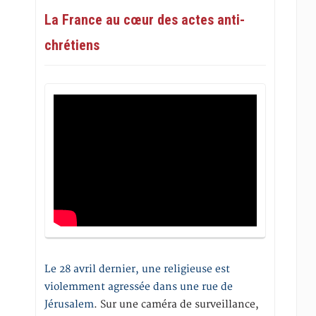
La France au cœur des actes anti-
chrétiens
Le 28 avril dernier, une religieuse est
violemment agressée dans une rue de
Jérusalem
. Sur une caméra de surveillance,