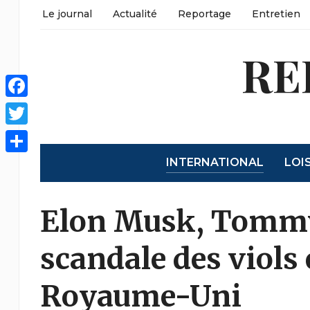
Le journal
Actualité
Reportage
Entretien
RE
Facebook
Twitter
INTERNATIONAL
LOI
Partager
Elon Musk, Tommy
scandale des viols
Royaume-Uni