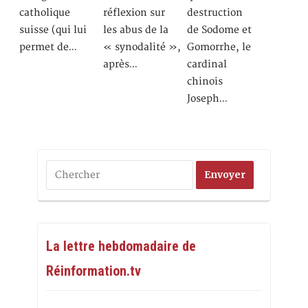
catholique
réflexion sur
destruction
suisse (qui lui
les abus de la
de Sodome et
permet de…
« synodalité »,
Gomorrhe, le
après…
cardinal
chinois
Joseph…
La lettre hebdomadaire de
Réinformation.tv