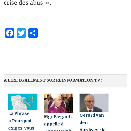
crise des abus ».
Facebook
Twitter
Partager
A LIRE ÉGALEMENT SUR REINFORMATION.TV :
La Phrase :
Gerard van
Mgr Eleganti
« Pourquoi
den
appelle à
exigez-vous
Aardweg : le