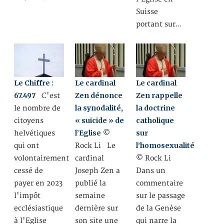
Suisse
portant sur…
Le Chiffre :
Le cardinal
Le cardinal
67.497
Zen dénonce
Zen rappelle
C'est
la synodalité,
la doctrine
le nombre de
« suicide » de
catholique
citoyens
l’Eglise
sur
helvétiques
©
l’homosexualité
qui ont
Rock Li Le
volontairement
cardinal
© Rock Li
cessé de
Joseph Zen a
Dans un
payer en 2023
publié la
commentaire
l'impôt
semaine
sur le passage
ecclésiastique
dernière sur
de la Genèse
à l'Eglise
son site une
qui narre la