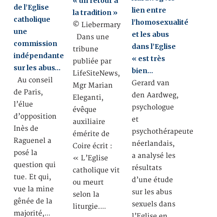
« un retour à
de l’Eglise
lien entre
la tradition »
catholique
l’homosexualité
© Liebermary
une
et les abus
Dans une
commission
dans l’Eglise
tribune
indépendante
« est très
publiée par
sur les abus…
bien…
LifeSiteNews,
Au conseil
Gerard van
Mgr Marian
de Paris,
den Aardweg,
Eleganti,
l’élue
psychologue
évêque
d’opposition
et
auxiliaire
Inès de
psychothérapeute
émérite de
Raguenel a
néerlandais,
Coire écrit :
posé la
a analysé les
« L’Eglise
question qui
résultats
catholique vit
tue. Et qui,
d’une étude
ou meurt
vue la mine
sur les abus
selon la
gênée de la
sexuels dans
liturgie.…
majorité,…
l’Eglise en