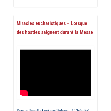
Miracles eucharistiques – Lorsque
des hosties saignent durant la Messe
Franco Serafini est cardiologue à l’hôpital