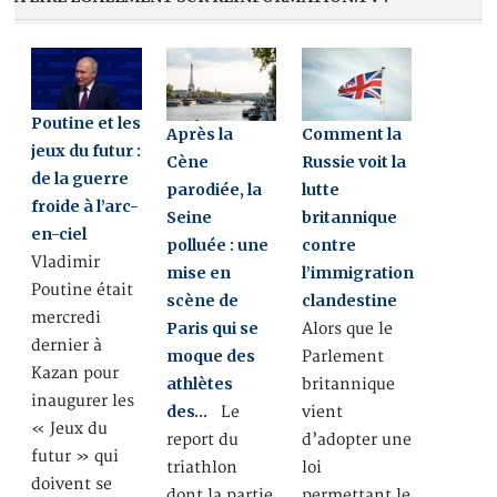
Poutine et les
Après la
Comment la
jeux du futur :
Cène
Russie voit la
de la guerre
parodiée, la
lutte
froide à l’arc-
Seine
britannique
en-ciel
polluée : une
contre
Vladimir
mise en
l’immigration
Poutine était
scène de
clandestine
mercredi
Paris qui se
Alors que le
dernier à
moque des
Parlement
Kazan pour
athlètes
britannique
inaugurer les
des…
Le
vient
« Jeux du
report du
d’adopter une
futur » qui
triathlon
loi
doivent se
dont la partie
permettant le