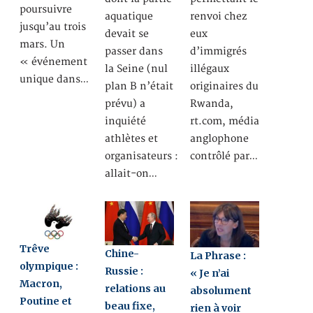
poursuivre
aquatique
renvoi chez
jusqu’au trois
devait se
eux
mars. Un
passer dans
d’immigrés
« événement
la Seine (nul
illégaux
unique dans…
plan B n’était
originaires du
prévu) a
Rwanda,
inquiété
rt.com, média
athlètes et
anglophone
organisateurs :
contrôlé par…
allait-on…
Trêve
Chine-
La Phrase :
olympique :
Russie :
« Je n’ai
Macron,
relations au
absolument
Poutine et
beau fixe,
rien à voir