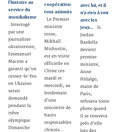
l’histoire au
coopération
avec lui, et il
service du
tous azimuts
n’a rien à voir
mondialisme
Le Premier
avec les
Interrogé
ministre
Jeux…
Si
par une
russe,
Jordan
journaliste
Mikhaïl
Bardella
ukrainienne,
Mishustin,
devient
Emmanuel
est en visite
premier
Macron a
officielle en
ministre,
garanti qu’un
Chine ces
Anne
cessez-le-feu
mardi et
Hidalgo,
en Ukraine
mercredi, au
maire de
serait
lendemain
Paris,
demandé
d’une
refusera toute
pendant la
rencontre de
photo quand
trêve
hauts
il se trouvera
olympique.
responsables
près d’elle
Dimanche
chinois…
lors des