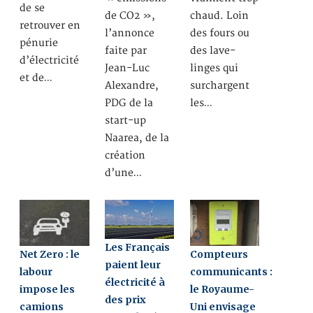
de se
de CO2 »,
chaud. Loin
retrouver en
l’annonce
des fours ou
pénurie
faite par
des lave-
d’électricité
Jean-Luc
linges qui
et de…
Alexandre,
surchargent
PDG de la
les…
start-up
Naarea, de la
création
d’une…
Les Français
Net Zero : le
Compteurs
paient leur
labour
communicants :
électricité à
impose les
le Royaume-
des prix
camions
Uni envisage