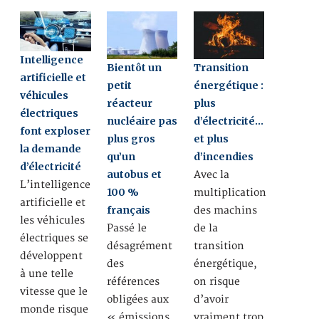
Intelligence
Bientôt un
Transition
artificielle et
petit
énergétique :
véhicules
réacteur
plus
électriques
nucléaire pas
d’électricité…
font exploser
plus gros
et plus
la demande
qu’un
d’incendies
d’électricité
autobus et
Avec la
L’intelligence
100 %
multiplication
artificielle et
français
des machins
les véhicules
Passé le
de la
électriques se
désagrément
transition
développent
des
énergétique,
à une telle
références
on risque
vitesse que le
obligées aux
d’avoir
monde risque
« émissions
vraiment trop