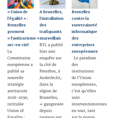
« Union de
A Bruxelles,
Bruxelles
l’égalité » :
l’installation
contre la
Bruxelles
des
souveraineté
promeut
trafiquants
informatique
« l’antiracisme »
marseillais
des
arc-en-ciel
entreprises
RTL a publié
européennes
La
hier une
Commission
enquête sur
Le paradoxe
européenne a
la cité de
des
publié sa
Peterbos, à
institutions
nouvelle
Anderlecht,
de l’Union
stratégie
dans la
européennes,
antiraciste
région de
c’est qu’elles
2026-2030,
Bruxelles,
sont
intitulée
« gangrenée
interventionnistes
Union of
depuis
en tout, tant
Equality :
toujours par
sur la guerre