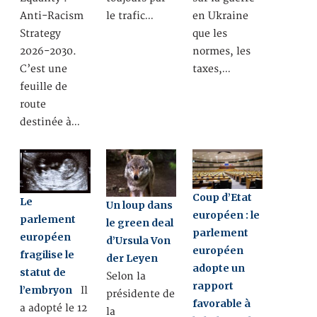
Anti-Racism
le trafic…
en Ukraine
Strategy
que les
2026-2030.
normes, les
C’est une
taxes,…
feuille de
route
destinée à…
Coup d’Etat
Le
Un loup dans
européen : le
parlement
le green deal
parlement
européen
d’Ursula Von
européen
fragilise le
der Leyen
adopte un
statut de
Selon la
rapport
l’embryon
Il
présidente de
favorable à
a adopté le 12
la