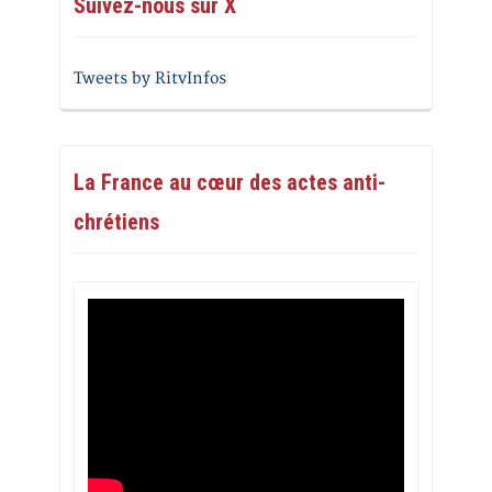
Suivez-nous sur X
Tweets by RitvInfos
La France au cœur des actes anti-
chrétiens